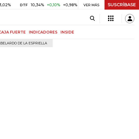
SUSCRÍBASE
%
10,34%
+0,10%
+0,98%
$ 416,91
+$ 0,05
+0,01%
DTF
UVR
VER MÁS
CAJA FUERTE
INDICADORES
INSIDE
BELARDO DE LA ESPRIELLA