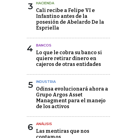
3
HACIENDA
Cali recibe a Felipe VI e
Infantino antes de la
posesión de Abelardo De la
Espriella
4
BANCOS
Lo que le cobra su banco si
quiere retirar dinero en
cajeros de otras entidades
5
INDUSTRIA
Odinsa evolucionará ahora a
Grupo Argos Asset
Managment para el manejo
de los activos
6
ANÁLISIS
Las mentiras que nos
contamos