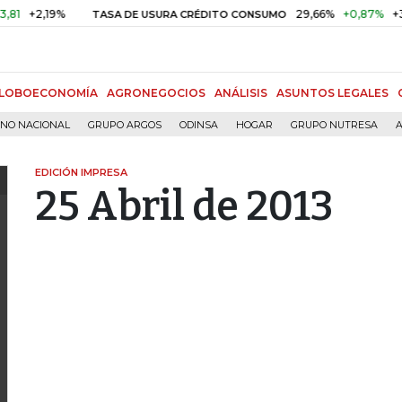
+2,19%
29,66%
+0,87%
+3,02
TASA DE USURA CRÉDITO CONSUMO
LOBOECONOMÍA
AGRONEGOCIOS
ANÁLISIS
ASUNTOS LEGALES
RNO NACIONAL
GRUPO ARGOS
ODINSA
HOGAR
GRUPO NUTRESA
A
EDICIÓN IMPRESA
25 Abril de 2013