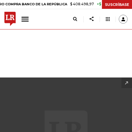
$ 408.498,97
+$ 8.753,81
+2,19%
E LA REPÚBLICA
TASA DE USUR
SUSCRÍBASE