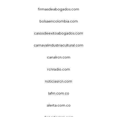
firmasdeabogados.com
bolsaencolombia.com
casosdeexitoabogados.com
carnavalindustriacultural.com
canalrcn.com
rcnradio.com
noticiasrcn.com
lafm.com.co
alerta.com.co