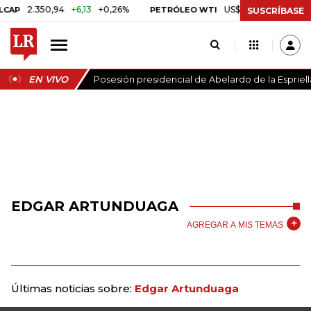
2.350,94
+6,13
+0,26%
US$ 78,01
US$ 2,92
+3
P
PETRÓLEO WTI
SUSCRÍBASE
EN VIVO
Posesión presidencial de Abelardo de la Espriell
EDGAR ARTUNDUAGA
AGREGAR A MIS TEMAS
Últimas noticias sobre:
Edgar Artunduaga