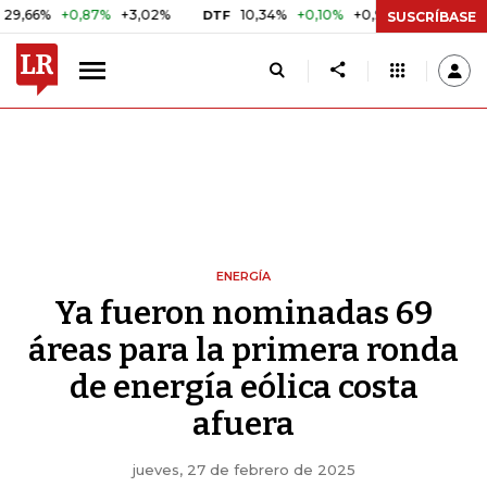
0,87%
+3,02%
10,34%
+0,10%
+0,98%
$ 416,91
+$ 
DTF
UVR
SUSCRÍBASE
ENERGÍA
Ya fueron nominadas 69
áreas para la primera ronda
de energía eólica costa
afuera
jueves, 27 de febrero de 2025