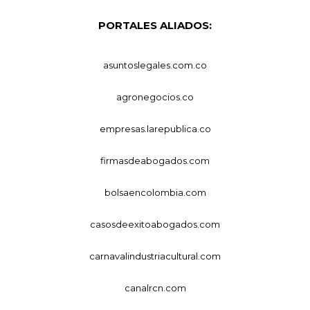
PORTALES ALIADOS:
asuntoslegales.com.co
agronegocios.co
empresas.larepublica.co
firmasdeabogados.com
bolsaencolombia.com
casosdeexitoabogados.com
carnavalindustriacultural.com
canalrcn.com