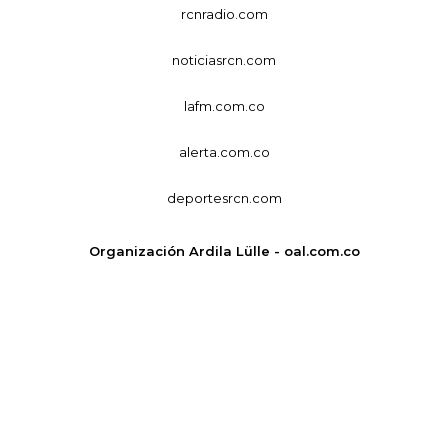
rcnradio.com
noticiasrcn.com
lafm.com.co
alerta.com.co
deportesrcn.com
Organización Ardila Lülle - oal.com.co