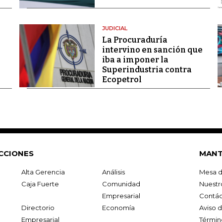
JUDICIAL
La Procuraduría
intervino en sanción que
iba a imponer la
Superindustria contra
Ecopetrol
CCIONES
MANT
Alta Gerencia
Análisis
Mesa d
Caja Fuerte
Comunidad
Nuestr
Empresarial
Contác
Directorio
Economía
Aviso 
Empresarial
Términ