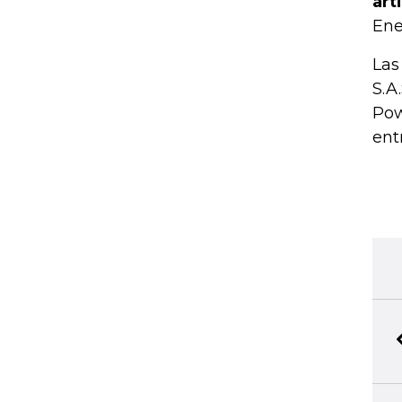
art
Ene
Las
S.A.
Pow
ent