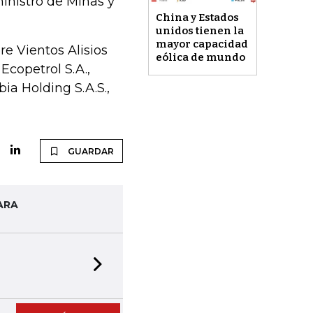
 ministro de Minas y
China y Estados
unidos tienen la
mayor capacidad
e Vientos Alisios
eólica de mundo
 Ecopetrol S.A.,
a Holding S.A.S.,
GUARDAR
ARA
Next slide