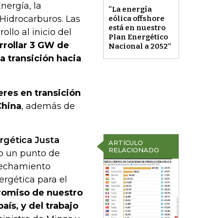
nergía, la
“La energía
Hidrocarburos. Las
eólica offshore
está en nuestro
llo al inicio del
Plan Energético
rrollar 3 GW de
Nacional a 2052”
a transición hacia
eres en transición
China
, además de
rgética Justa
ARTÍCULO
RELACIONADO
o un punto de
ovechamiento
ergética para el
promiso de nuestro
ís, y del trabajo