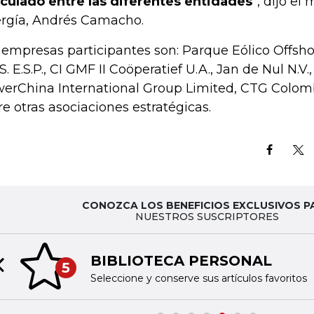
iculado entre las diferentes entidades
”, dijo el
rgía, Andrés Camacho.
 empresas participantes son: Parque Eólico Offshor
S. E.S.P., CI GMF II Coöperatief U.A., Jan de Nul N.V.,
erChina International Group Limited, CTG Colombi
re otras asociaciones estratégicas.
CONOZCA LOS BENEFICIOS EXCLUSIVOS P
NUESTROS SUSCRIPTORES
BIBLIOTECA PERSONAL
5
Previous slide
Seleccione y conserve sus artículos favoritos