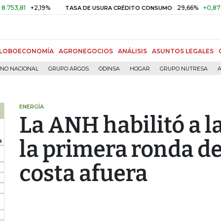
1
+2,19%
29,66%
+0,87%
+3,
TASA DE USURA CRÉDITO CONSUMO
LOBOECONOMÍA
AGRONEGOCIOS
ANÁLISIS
ASUNTOS LEGALES
RNO NACIONAL
GRUPO ARGOS
ODINSA
HOGAR
GRUPO NUTRESA
A
ENERGÍA
La ANH habilitó a 
la primera ronda de
costa afuera