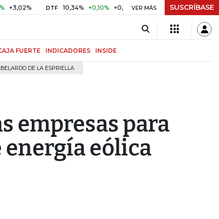
SUSCRÍBASE
02%
10,34%
+0,10%
+0,98%
$ 416,96
+$ 0,05
+0,01
DTF
UVR
VER MÁS
CAJA FUERTE
INDICADORES
INSIDE
BELARDO DE LA ESPRIELLA
las empresas para
 energía eólica