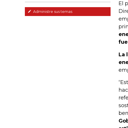
El 
Dir
Administre sus temas
emp
pri
ene
fue
La 
ene
emp
“Es
hac
ref
sos
ben
Gob