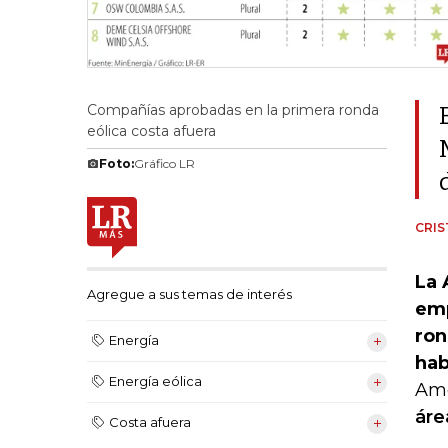
Compañías aprobadas en la primera ronda
eólica costa afuera
Foto:
Gráfico LR
CRI
La 
Agregue a sus temas de interés
emp
ron
Energía
hab
Energía eólica
Amé
áre
Costa afuera