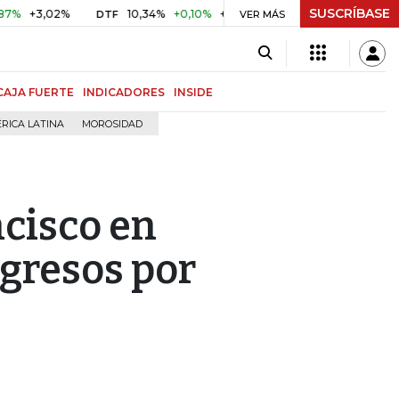
SUSCRÍBASE
3,02%
10,34%
+0,10%
+0,98%
$ 416,86
+$ 0,05
+0,
DTF
VER MÁS
UVR
CAJA FUERTE
INDICADORES
INSIDE
RICA LATINA
MOROSIDAD
ncisco en
ngresos por