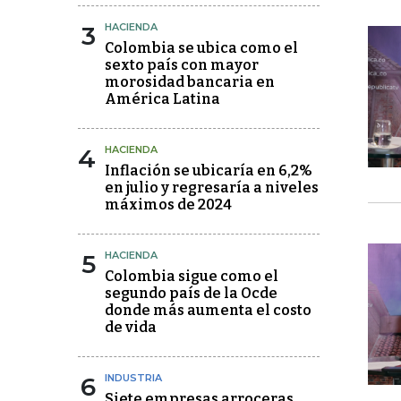
3
HACIENDA
Colombia se ubica como el
sexto país con mayor
morosidad bancaria en
América Latina
4
HACIENDA
Inflación se ubicaría en 6,2%
en julio y regresaría a niveles
máximos de 2024
5
HACIENDA
Colombia sigue como el
segundo país de la Ocde
donde más aumenta el costo
de vida
6
INDUSTRIA
Siete empresas arroceras