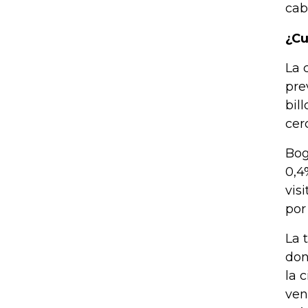
cab
¿Cu
La 
pre
bil
cer
Bog
0,4
vis
por
La 
don
la 
ven