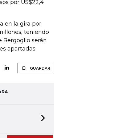
esos por US$22,4
 en la gira por
millones, teniendo
e Bergoglio serán
nes apartadas.
GUARDAR
ARA
Next slide