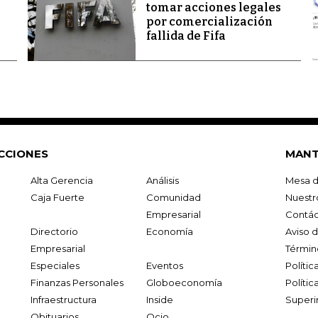
tomar acciones legales
por comercialización
fallida de Fifa
CCIONES
MANT
Alta Gerencia
Análisis
Mesa d
Caja Fuerte
Comunidad
Nuestr
Empresarial
Contác
Directorio
Economía
Aviso 
Empresarial
Términ
Especiales
Eventos
Políti
Finanzas Personales
Globoeconomía
Polític
Infraestructura
Inside
Superi
Obituarios
Ocio