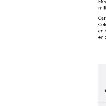
Méx
mil
Car
Col
en 
en 