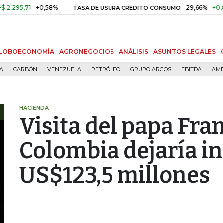
,71
+0,58%
29,66%
+0,87%
+
TASA DE USURA CRÉDITO CONSUMO
LOBOECONOMÍA
AGRONEGOCIOS
ANÁLISIS
ASUNTOS LEGALES
ÍA
CARBÓN
VENEZUELA
PETRÓLEO
GRUPO ARGOS
EBITDA
AMÉ
HACIENDA
Visita del papa Fra
Colombia dejaría i
US$123,5 millones