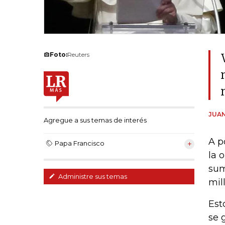
Foto:
Reuters
JUAN
Agregue a sus temas de interés
A p
Papa Francisco
la 
sum
Administre sus temas
mil
Est
se 