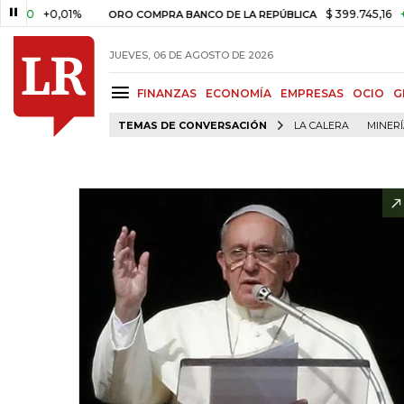
+0,01%
$ 399.745,16
+$ 2.295
ORO COMPRA BANCO DE LA REPÚBLICA
JUEVES, 06 DE AGOSTO DE 2026
FINANZAS
ECONOMÍA
EMPRESAS
OCIO
G
TEMAS DE CONVERSACIÓN
LA CALERA
MINER