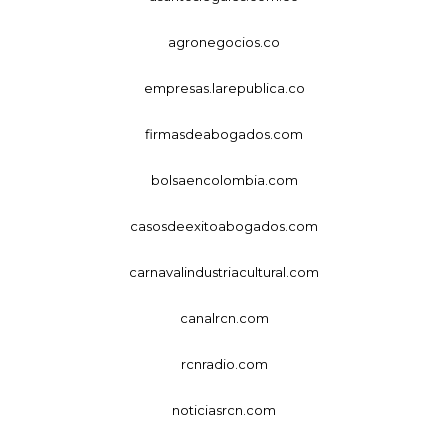
agronegocios.co
empresas.larepublica.co
firmasdeabogados.com
bolsaencolombia.com
casosdeexitoabogados.com
carnavalindustriacultural.com
canalrcn.com
rcnradio.com
noticiasrcn.com