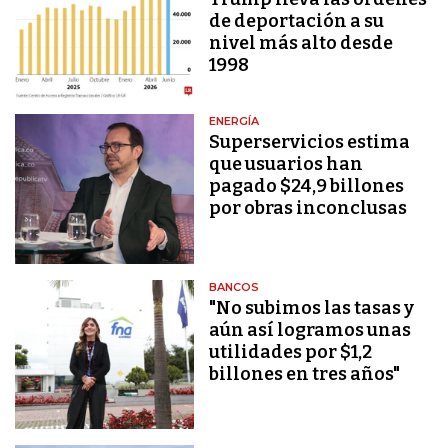
de deportación a su
nivel más alto desde
1998
ENERGÍA
Superservicios estima
que usuarios han
pagado $24,9 billones
por obras inconclusas
BANCOS
"No subimos las tasas y
aún así logramos unas
utilidades por $1,2
billones en tres años"