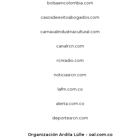
bolsaencolombia.com
casosdeexitoabogados.com
carnavalindustriacultural.com
canalrcn.com
rcnradio.com
noticiasrcn.com
lafm.com.co
alerta.com.co
deportesrcn.com
Organización Ardila Lülle - oal.com.co