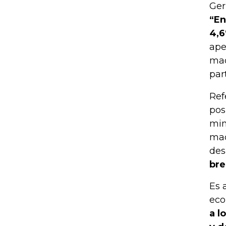
Ger
“En
4,6
ape
mac
par
Ref
pos
min
mac
des
bre
Es 
eco
a l