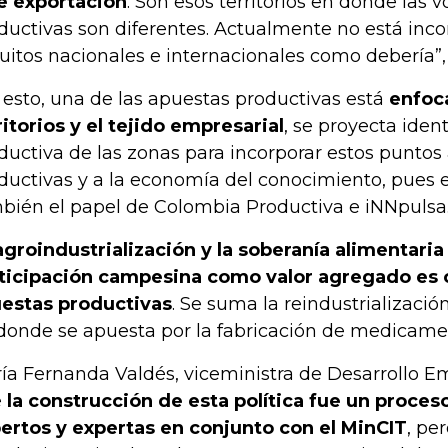
e exportación
. Son esos territorios en donde las 
ductivas son diferentes. Actualmente no está inco
cuitos nacionales e internacionales como debería”
 esto, una de las apuestas productivas está
enfoca
ritorios y el tejido empresarial
, se proyecta ident
ductiva de las zonas para incorporar estos puntos
ductivas y a la economía del conocimiento, pues 
bién el papel de Colombia Productiva e iNNpulsa
groindustrialización y la soberanía alimentaria
ticipación campesina como valor agregado es o
estas productivas
. Se suma la reindustrializació
donde se apuesta por la fabricación de medicame
ía Fernanda Valdés, viceministra de Desarrollo Em
e
la construcción de esta política fue un proces
ertos y expertas en conjunto con el MinCIT
, pe