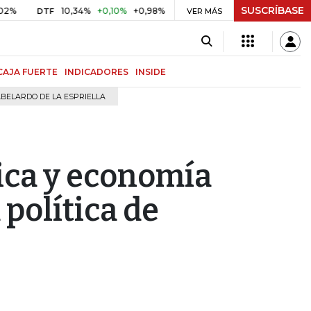
SUSCRÍBASE
10,34%
+0,10%
+0,98%
$ 416,91
+$ 0,05
+0,01%
DTF
UVR
VER MÁS
BI
CAJA FUERTE
INDICADORES
INSIDE
BELARDO DE LA ESPRIELLA
ica y economía
 política de