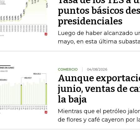
Tasa de los TES a 
puntos básicos des
presidenciales
Luego de haber alcanzado u
mayo, en esta última subasta
COMERCIO
04/08/2026
Aunque exportacio
junio, ventas de ca
la baja
Mientras que el petróleo jalon
de flores y café cayeron por 