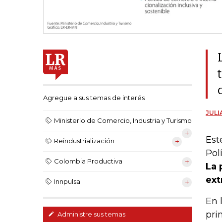
Agregue a sus temas de interés
JULI
Ministerio de Comercio, Industria y Turismo
Est
Reindustrialización
Pol
Colombia Productiva
La 
ext
Innpulsa
En 
pri
Administre sus temas