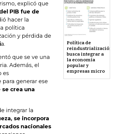
ismo, explicó que
del PIB fue de
dió hacer la
a política
zación y pérdida de
Política de
i
a.
reindustrialización
busca integrar a
entó que se ve una
la economía
ria. Además, el
popular y
empresas micro
o es
 para generar ese
 se crea una
e integrar la
eza, se incorpora
ercados nacionales