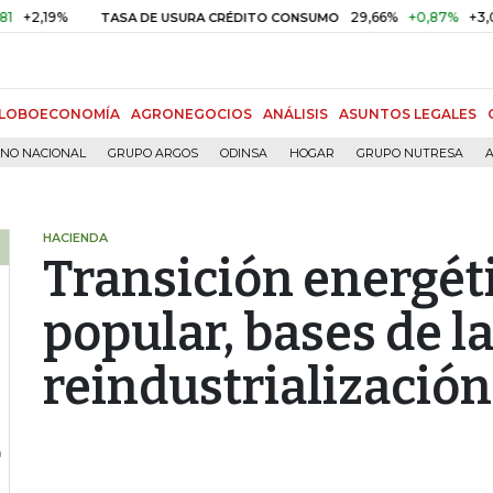
9%
29,66%
+0,87%
+3,02%
TASA DE USURA CRÉDITO CONSUMO
LOBOECONOMÍA
AGRONEGOCIOS
ANÁLISIS
ASUNTOS LEGALES
RNO NACIONAL
GRUPO ARGOS
ODINSA
HOGAR
GRUPO NUTRESA
A
HACIENDA
Transición energét
popular, bases de la
reindustrialización