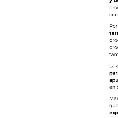
y d
pro
cir
Por
ter
pro
pro
tam
La
a
par
apu
en 
Mar
qu
exp