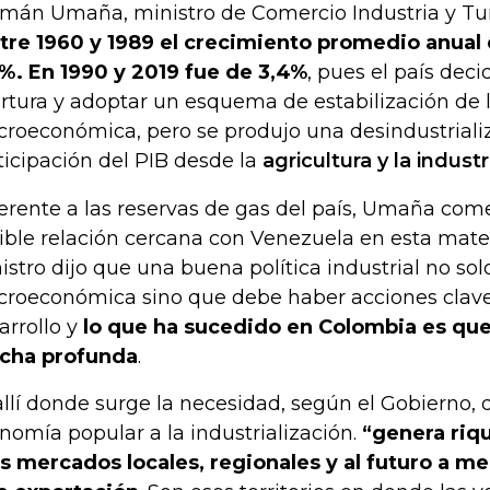
mán Umaña, ministro de Comercio Industria y Tur
tre 1960 y 1989 el crecimiento promedio anual 
%. En 1990 y 2019 fue de 3,4%
, pues el país deci
rtura y adoptar un esquema de estabilización de l
roeconómica, pero se produjo una desindustriali
ticipación del PIB desde la
agricultura y la industr
erente a las reservas de gas del país, Umaña com
ible relación cercana con Venezuela en esta mate
istro dijo que una buena política industrial no sol
roeconómica sino que debe haber acciones clave
arrollo y
lo que ha sucedido en Colombia es que
cha profunda
.
allí donde surge la necesidad, según el Gobierno, d
nomía popular a la industrialización.
“genera riqu
os mercados locales, regionales y al futuro a m