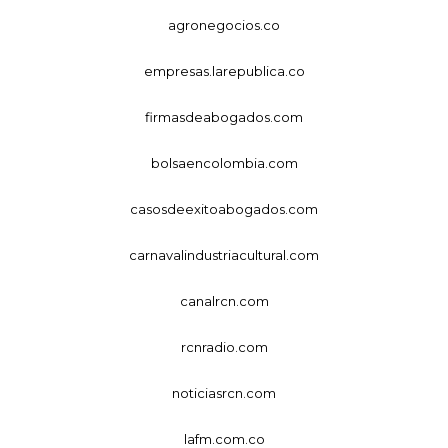
agronegocios.co
empresas.larepublica.co
firmasdeabogados.com
bolsaencolombia.com
casosdeexitoabogados.com
carnavalindustriacultural.com
canalrcn.com
rcnradio.com
noticiasrcn.com
lafm.com.co