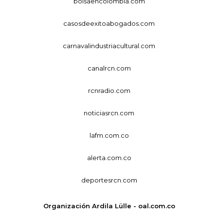
bolsaencolombia.com
casosdeexitoabogados.com
carnavalindustriacultural.com
canalrcn.com
rcnradio.com
noticiasrcn.com
lafm.com.co
alerta.com.co
deportesrcn.com
Organización Ardila Lülle - oal.com.co