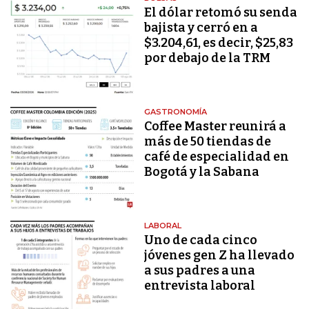
El dólar retomó su senda
bajista y cerró en a
$3.204,61, es decir, $25,83
por debajo de la TRM
GASTRONOMÍA
Coffee Master reunirá a
más de 50 tiendas de
café de especialidad en
Bogotá y la Sabana
LABORAL
Uno de cada cinco
jóvenes gen Z ha llevado
a sus padres a una
entrevista laboral