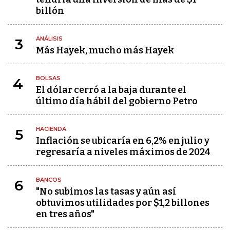
billón
ANÁLISIS
3
Más Hayek, mucho más Hayek
BOLSAS
4
El dólar cerró a la baja durante el
último día hábil del gobierno Petro
HACIENDA
5
Inflación se ubicaría en 6,2% en julio y
regresaría a niveles máximos de 2024
BANCOS
6
"No subimos las tasas y aún así
obtuvimos utilidades por $1,2 billones
en tres años"