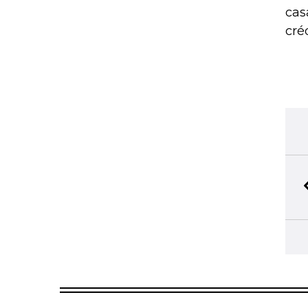
cas
cré