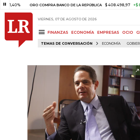
,40%
$ 408.498,97
+$ 8.753,8
ORO COMPRA BANCO DE LA REPÚBLICA
VIERNES, 07 DE AGOSTO DE 2026
FINANZAS
ECONOMÍA
EMPRESAS
OCIO
G
TEMAS DE CONVERSACIÓN
ECONOMÍA
GOBIE