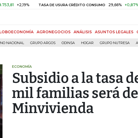
1
+2,19%
29,66%
+0,87%
+3,
TASA DE USURA CRÉDITO CONSUMO
LOBOECONOMÍA
AGRONEGOCIOS
ANÁLISIS
ASUNTOS LEGALES
RNO NACIONAL
GRUPO ARGOS
ODINSA
HOGAR
GRUPO NUTRESA
A
ECONOMÍA
Subsidio a la tasa d
mil familias será d
Minvivienda