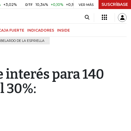
SUSCRÍBASE
02%
10,34%
+0,10%
+0,98%
$ 416,91
+$ 0,05
+0,01%
DTF
UVR
VER MÁS
CAJA FUERTE
INDICADORES
INSIDE
BELARDO DE LA ESPRIELLA
e interés para 140
el 30%: