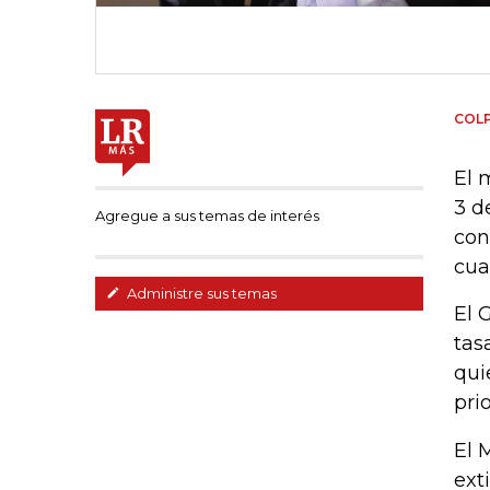
COL
El 
3 d
Agregue a sus temas de interés
con
cua
Administre sus temas
El 
tas
qui
prio
El 
ext