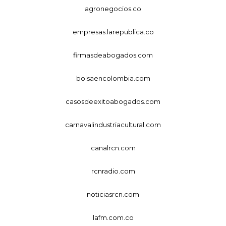
agronegocios.co
empresas.larepublica.co
firmasdeabogados.com
bolsaencolombia.com
casosdeexitoabogados.com
carnavalindustriacultural.com
canalrcn.com
rcnradio.com
noticiasrcn.com
lafm.com.co