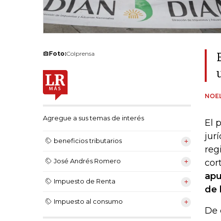
Foto:
Colprensa
NOEL
Agregue a sus temas de interés
El 
jur
beneficios tributarios
reg
José Andrés Romero
cort
apu
Impuesto de Renta
de 
Impuesto al consumo
De 