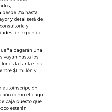
ados,
a desde 2% hasta
mayor y detal será de
 consultoría y
vidades de expendio
equeña pagarán una
s vayan hasta los
lones la tarifa será
 entre $1 millón y
a autoinscripción
idación como el pago
 de caja puesto que
poco estarán