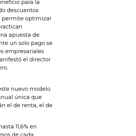
eficio para la
ndo descuentos
, permite optimizar
practican
 una apuesta de
te un solo pago se
es empresariales
nifestó el director
ro.
 este nuevo modelo
anual única que
n el de renta, el de
hasta 11,6% en
resos de cada