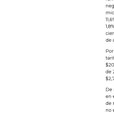
neg
mic
11,
1,8
cie
de 
Por
tar
$20
de 
$2,
De 
en 
de 
no 