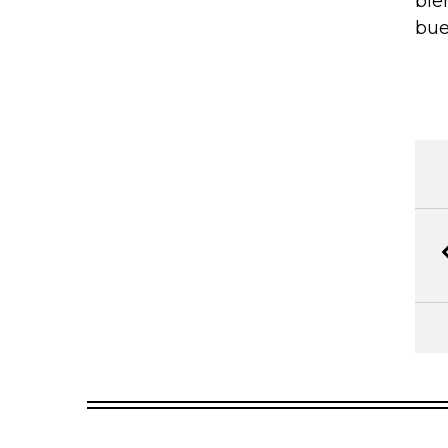
bie
bue