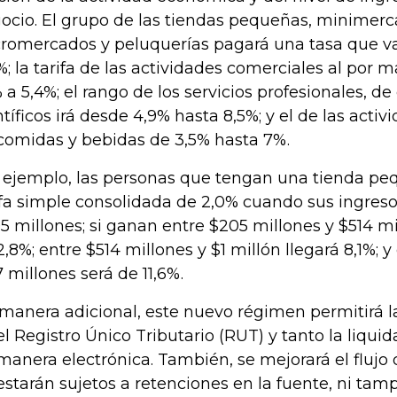
ocio. El grupo de las tiendas pequeñas, minimerc
romercados y peluquerías pagará una tasa que v
6%; la tarifa de las actividades comerciales al por 
% a 5,4%; el rango de los servicios profesionales, de
ntíficos irá desde 4,9% hasta 8,5%; y el de las acti
comidas y bebidas de 3,5% hasta 7%.
 ejemplo, las personas que tengan una tienda p
ifa simple consolidada de 2,0% cuando sus ingreso
5 millones; si ganan entre $205 millones y $514 mil
2,8%; entre $514 millones y $1 millón llegará 8,1%; y
7 millones será de 11,6%.
manera adicional, este nuevo régimen permitirá l
el Registro Único Tributario (RUT) y tanto la liqu
manera electrónica. También, se mejorará el flujo
estarán sujetos a retenciones en la fuente, ni tam