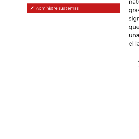
nat
Administre sus temas
gra
sig
que
una
el 