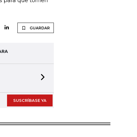
as para que tomen
GUARDAR
ARA
Next slide
SUSCRÍBASE YA