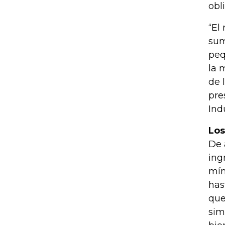
obl
“El
sum
peq
la 
de 
pre
Ind
Los
De 
ing
mín
has
que
sim