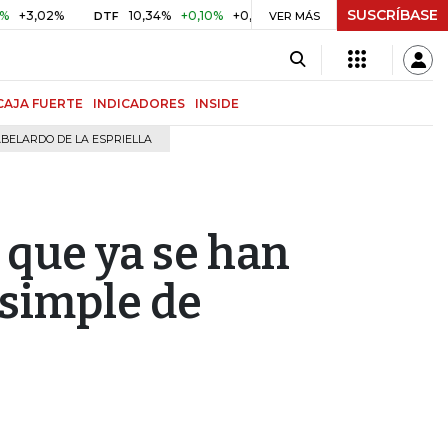
SUSCRÍBASE
2%
10,34%
+0,10%
+0,98%
$ 416,96
+$ 0,05
+0,01%
DTF
UVR
VER MÁS
CAJA FUERTE
INDICADORES
INSIDE
BELARDO DE LA ESPRIELLA
 que ya se han
 simple de