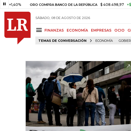
40%
$ 408.498,97
+$ 8.753,81
ORO COMPRA BANCO DE LA REPÚBLICA
SÁBADO, 08 DE AGOSTO DE 2026
FINANZAS
ECONOMÍA
EMPRESAS
OCIO
G
TEMAS DE CONVERSACIÓN
ECONOMÍA
GOBIE