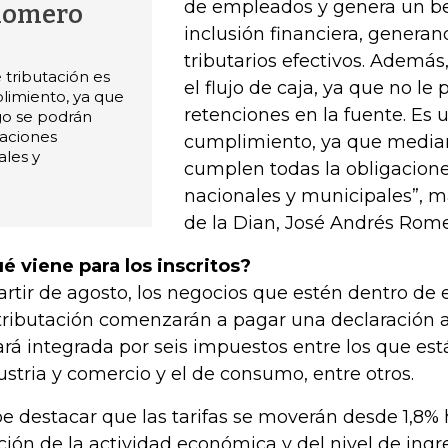
de empleados y genera un ben
 Romero
inclusión financiera, genera
tributarios efectivos. Además
 tributación es
el flujo de caja, ya que no le 
imiento, ya que
retenciones en la fuente. Es
go se podrán
gaciones
cumplimiento, ya que median
ales y
cumplen todas la obligacion
nacionales y municipales”, ma
de la Dian, José Andrés Rome
é viene para los inscritos?
artir de agosto, los negocios que estén dentro de
tributación comenzarán a pagar una declaración 
ará integrada por seis impuestos entre los que está
ustria y comercio y el de consumo, entre otros.
e destacar que las tarifas se moverán desde 1,8% 
ción de la actividad económica y del nivel de ing