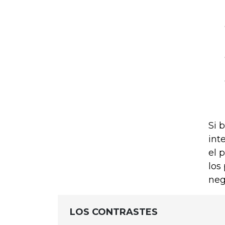
Si 
int
el 
los
neg
LOS CONTRASTES