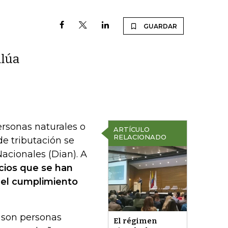
GUARDAR
alúa
ersonas naturales o
ARTÍCULO
RELACIONADO
de tributación se
acionales (Dian). A
cios que se han
 el cumplimiento
1 son personas
El régimen