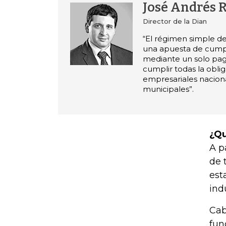
José Andrés
Director de la Dian
“El régimen simple de
una apuesta de cumpl
mediante un solo pa
cumplir todas la obli
empresariales nacion
municipales”.
¿Qu
A p
de 
est
ind
Cab
fun