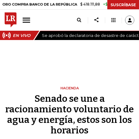
$ 418.111,88
+$ 9.612,91
+2,35%
PRA BANCO DE LA REPÚBLICA
TASA
SUSCRÍBASE
EN VIVO
Se aprobó la declaratoria de desastre de carác
HACIENDA
Senado se une a
racionamiento voluntario de
agua y energía, estos son los
horarios