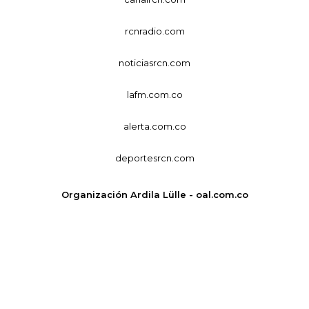
rcnradio.com
noticiasrcn.com
lafm.com.co
alerta.com.co
deportesrcn.com
Organización Ardila Lülle - oal.com.co