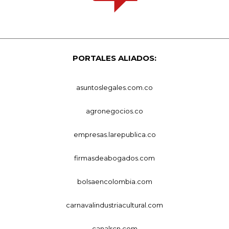
PORTALES ALIADOS:
asuntoslegales.com.co
agronegocios.co
empresas.larepublica.co
firmasdeabogados.com
bolsaencolombia.com
carnavalindustriacultural.com
canalrcn.com