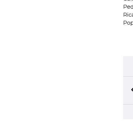
Ped
Ric
Pop