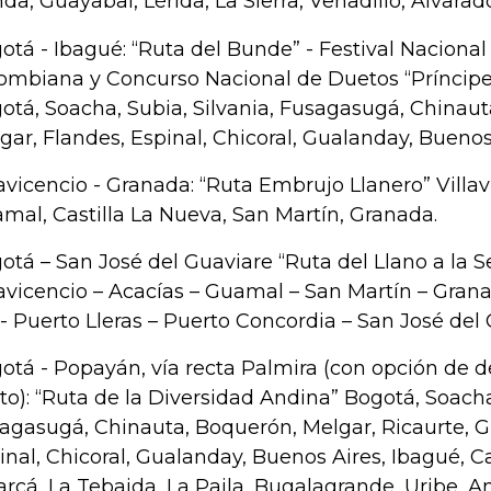
da, Guayabal, Lérida, La Sierra, Venadillo, Alvarad
otá - Ibagué: “Ruta del Bunde” - Festival Nacional
ombiana y Concurso Nacional de Duetos “Príncipe
otá, Soacha, Subia, Silvania, Fusagasugá, Chinaut
gar, Flandes, Espinal, Chicoral, Gualanday, Buenos
lavicencio - Granada: “Ruta Embrujo Llanero” Villav
mal, Castilla La Nueva, San Martín, Granada.
otá – San José del Guaviare “Ruta del Llano a la S
lavicencio – Acacías – Guamal – San Martín – Gran
- Puerto Lleras – Puerto Concordia – San José del
otá - Popayán, vía recta Palmira (con opción de de
to): “Ruta de la Diversidad Andina” Bogotá, Soacha,
agasugá, Chinauta, Boquerón, Melgar, Ricaurte, Gi
inal, Chicoral, Gualanday, Buenos Aires, Ibagué, C
arcá, La Tebaida, La Paila, Bugalagrande, Uribe, A