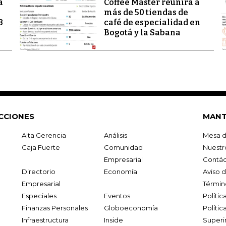
a
Coffee Master reunirá a
más de 50 tiendas de
3
café de especialidad en
Bogotá y la Sabana
CCIONES
MANT
Alta Gerencia
Análisis
Mesa d
Caja Fuerte
Comunidad
Nuestr
Empresarial
Contác
Directorio
Economía
Aviso 
Empresarial
Términ
Especiales
Eventos
Políti
Finanzas Personales
Globoeconomía
Polític
Infraestructura
Inside
Superi