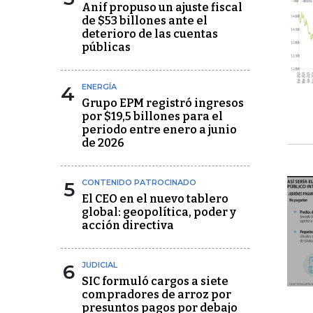
Anif propuso un ajuste fiscal
de $53 billones ante el
deterioro de las cuentas
públicas
4
ENERGÍA
Grupo EPM registró ingresos
por $19,5 billones para el
periodo entre enero a junio
de 2026
5
CONTENIDO PATROCINADO
El CEO en el nuevo tablero
global: geopolítica, poder y
acción directiva
6
JUDICIAL
SIC formuló cargos a siete
compradores de arroz por
presuntos pagos por debajo