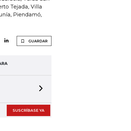
rto Tejada, Villa
unía, Piendamó,
GUARDAR
ARA
Next slide
SUSCRÍBASE YA