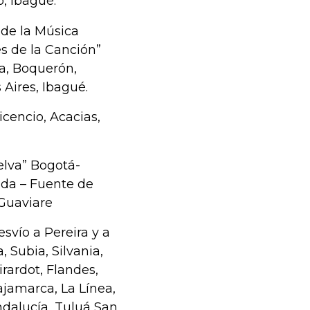
o, Ibagué.
 de la Música
s de la Canción”
a, Boquerón,
 Aires, Ibagué.
icencio, Acacias,
elva” Bogotá-
ada – Fuente de
 Guaviare
svío a Pereira y a
 Subia, Silvania,
rardot, Flandes,
ajamarca, La Línea,
ndalucía, Tuluá San