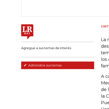
CINT
La 
des
Agregue a sus temas de interés
tem
los
fam
Administre sus temas
A c
Med
de 
la 
Pue