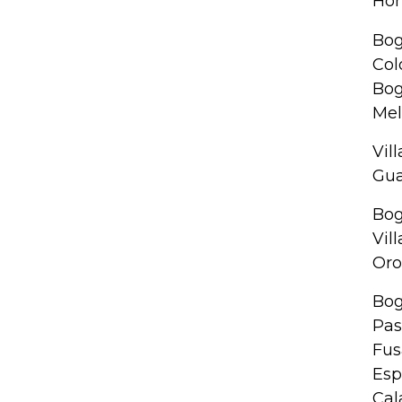
Hon
Bog
Col
Bog
Mel
Vil
Gua
Bog
Vil
Oro
Bog
Pas
Fus
Esp
Cal