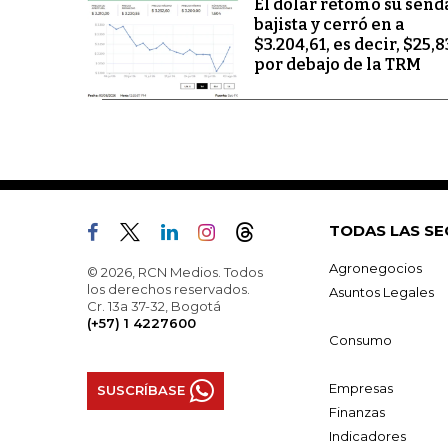
El dólar retomó su send
bajista y cerró en a
$3.204,61, es decir, $25,8
por debajo de la TRM
TODAS LAS SE
Agronegocios
© 2026, RCN Medios. Todos
los derechos reservados.
Asuntos Legales
Cr. 13a 37-32, Bogotá
(+57) 1 4227600
Consumo
Empresas
SUSCRÍBASE
Finanzas
Indicadores