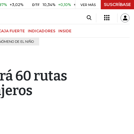
SUSCRÍBASE
3,02%
10,34%
+0,10%
+0,98%
$ 416,81
+$ 0,05
+0,0
DTF
VER MÁS
UVR
CAJA FUERTE
INDICADORES
INSIDE
NÓMENO DE EL NIÑO
á 60 rutas
ajeros