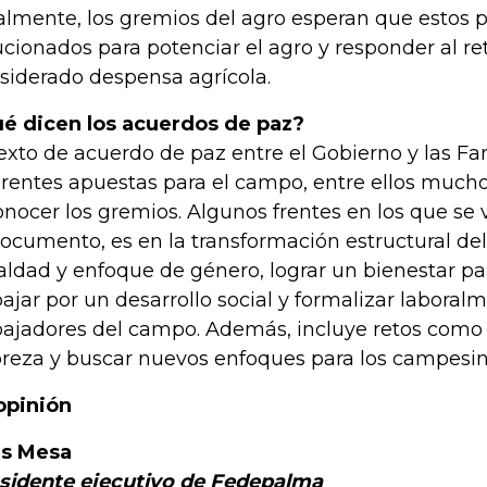
almente, los gremios del agro esperan que estos
ucionados para potenciar el agro y responder al re
siderado despensa agrícola.
ué dicen los acuerdos de paz?
texto de acuerdo de paz entre el Gobierno y las Fa
erentes apuestas para el campo, entre ellos mucho
onocer los gremios. Algunos frentes en los que se 
documento, es en la transformación estructural d
aldad y enfoque de género, lograr un bienestar par
bajar por un desarrollo social y formalizar laboralm
bajadores del campo. Además, incluye retos como l
reza y buscar nuevos enfoques para los campesin
opinión
s Mesa
sidente ejecutivo de Fedepalma