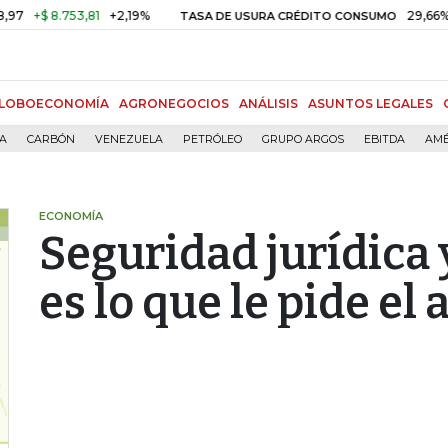
8.753,81
+2,19%
29,66%
+0,87
TASA DE USURA CRÉDITO CONSUMO
LOBOECONOMÍA
AGRONEGOCIOS
ANÁLISIS
ASUNTOS LEGALES
ÍA
CARBÓN
VENEZUELA
PETRÓLEO
GRUPO ARGOS
EBITDA
AMÉ
ECONOMÍA
Seguridad jurídica 
es lo que le pide el