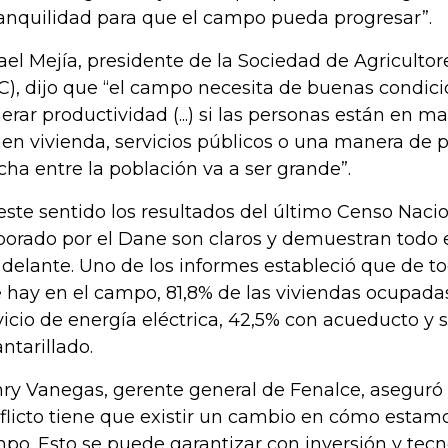
ranquilidad para que el campo pueda progresar”.
ael Mejía, presidente de la Sociedad de Agriculto
C), dijo que “el campo necesita de buenas condic
erar productividad (...) si las personas están en m
nen vivienda, servicios públicos o una manera de p
cha entre la población va a ser grande”.
este sentido los resultados del último Censo Naci
borado por el Dane son claros y demuestran todo e
 delante. Uno de los informes estableció que de to
 hay en el campo, 81,8% de las viviendas ocupad
vicio de energía eléctrica, 42,5% con acueducto y 
antarillado.
ry Vanegas, gerente general de Fenalce, aseguró 
flicto tiene que existir un cambio en cómo estamo
po. Esto se puede garantizar con inversión y tecn