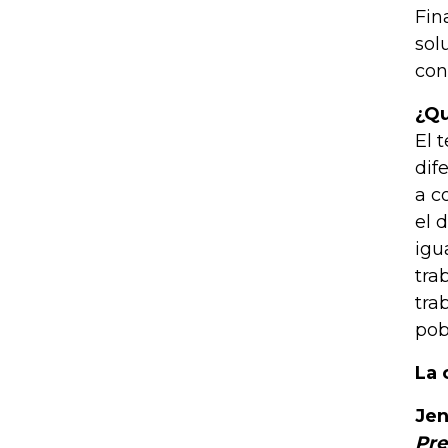
Fin
sol
con
​¿Q
El 
dif
a c
el 
igu
tra
tra
pob
La 
Jen
Pre