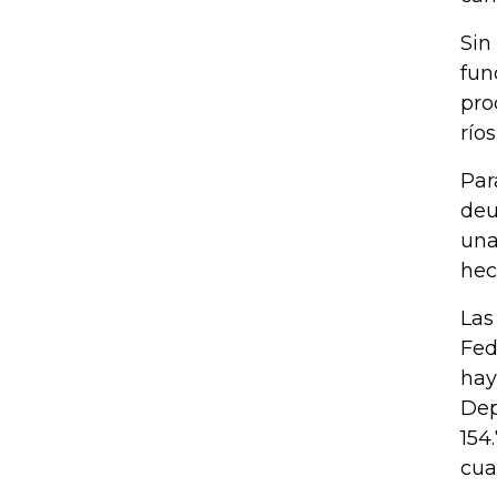
Sin
fun
pro
río
Par
deu
una
hec
Las
Fed
hay
Dep
154
cua