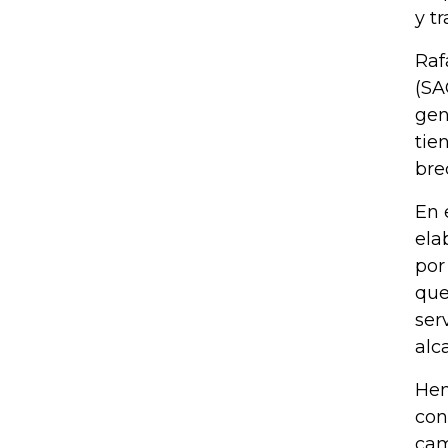
y t
Raf
(SA
gen
tie
bre
En 
ela
por
que
ser
alc
Hen
con
cam