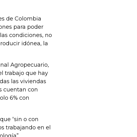
res de Colombia
iones para poder
alas condiciones, no
roducir idónea, la
onal Agropecuario,
l trabajo que hay
das las viviendas
as cuentan con
solo 6% con
que “sin o con
s trabajando en el
ología”.