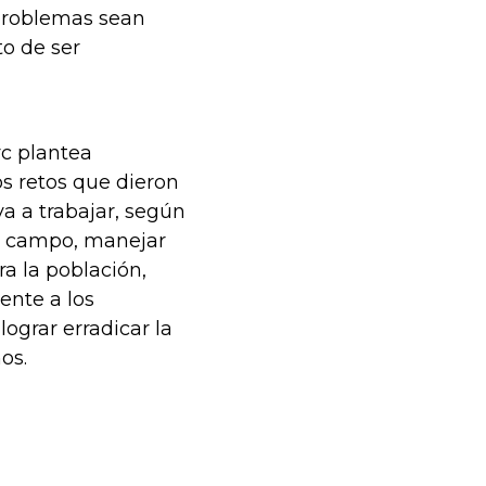
 problemas sean
to de ser
rc plantea
s retos que dieron
va a trabajar, según
el campo, manejar
a la población,
ente a los
ograr erradicar la
os.