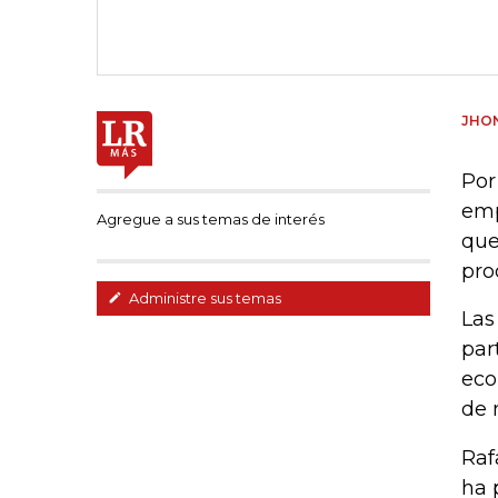
JHON
Por
emp
Agregue a sus temas de interés
que
pro
Administre sus temas
Las
par
eco
de 
Raf
ha 