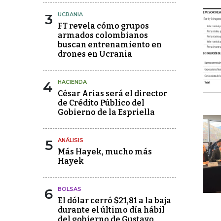
3
UCRANIA
FT revela cómo grupos
armados colombianos
buscan entrenamiento en
drones en Ucrania
4
HACIENDA
César Arias será el director
de Crédito Público del
Gobierno de la Espriella
5
ANÁLISIS
Más Hayek, mucho más
Hayek
6
BOLSAS
El dólar cerró $21,81 a la baja
durante el último día hábil
del gobierno de Gustavo