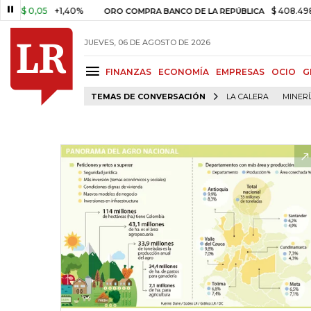
,05
+1,40%
$ 408.498,97
+$ 
ORO COMPRA BANCO DE LA REPÚBLICA
JUEVES, 06 DE AGOSTO DE 2026
FINANZAS
ECONOMÍA
EMPRESAS
OCIO
G
TEMAS DE CONVERSACIÓN
LA CALERA
MINER