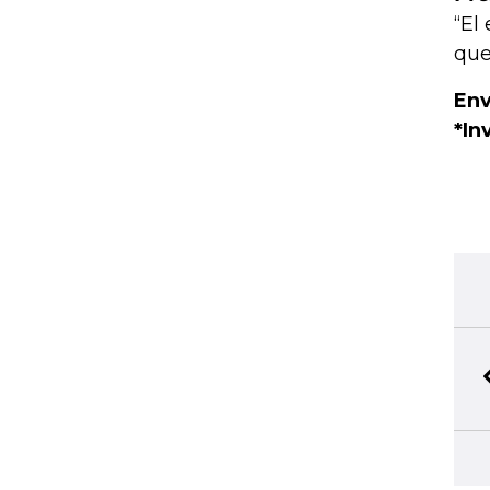
“El
que
Env
*In