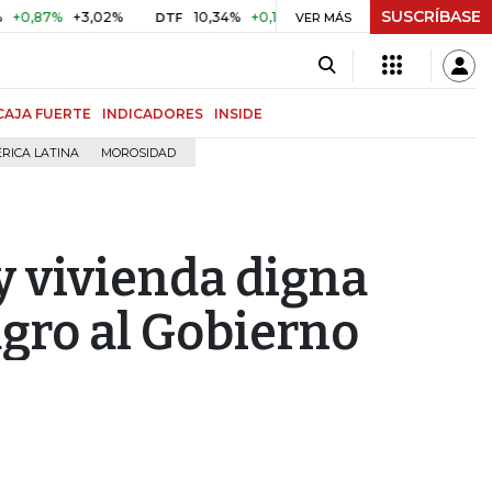
SUSCRÍBASE
%
+3,02%
10,34%
+0,10%
+0,98%
$ 416,86
+$ 0,05
DTF
VER MÁS
UVR
CAJA FUERTE
INDICADORES
INSIDE
RICA LATINA
MOROSIDAD
y vivienda digna
 agro al Gobierno