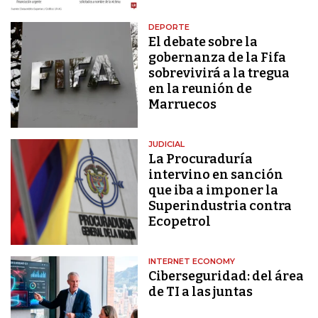
DEPORTE
El debate sobre la
gobernanza de la Fifa
sobrevivirá a la tregua
en la reunión de
Marruecos
JUDICIAL
La Procuraduría
intervino en sanción
que iba a imponer la
Superindustria contra
Ecopetrol
INTERNET ECONOMY
Ciberseguridad: del área
de TI a las juntas