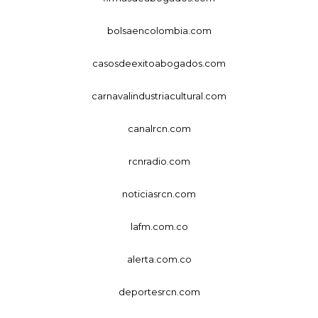
bolsaencolombia.com
casosdeexitoabogados.com
carnavalindustriacultural.com
canalrcn.com
rcnradio.com
noticiasrcn.com
lafm.com.co
alerta.com.co
deportesrcn.com