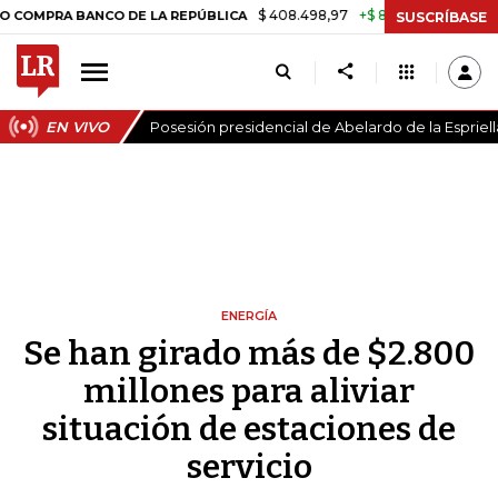
$ 408.498,97
+$ 8.753,81
+2,19%
A BANCO DE LA REPÚBLICA
TASA
SUSCRÍBASE
EN VIVO
Posesión presidencial de Abelardo de la Espriell
ENERGÍA
Se han girado más de $2.800
millones para aliviar
situación de estaciones de
servicio