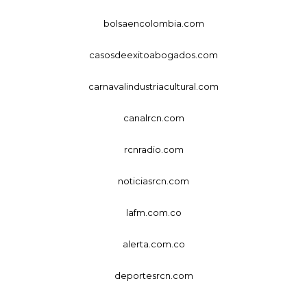
bolsaencolombia.com
casosdeexitoabogados.com
carnavalindustriacultural.com
canalrcn.com
rcnradio.com
noticiasrcn.com
lafm.com.co
alerta.com.co
deportesrcn.com