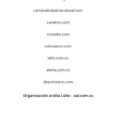
carnavalindustriacultural.com
canalrcn.com
rcnradio.com
noticiasrcn.com
lafm.com.co
alerta.com.co
deportesrcn.com
Organización Ardila Lülle - oal.com.co