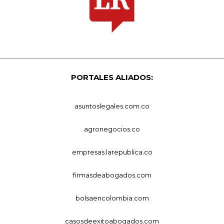
PORTALES ALIADOS:
asuntoslegales.com.co
agronegocios.co
empresas.larepublica.co
firmasdeabogados.com
bolsaencolombia.com
casosdeexitoabogados.com