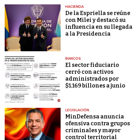
HACIENDA
De la Espriella se reúne
con Milei y destacó su
influencia en su llegada
a la Presidencia
BANCOS
El sector fiduciario
cerró con activos
administrados por
$1.169 billones a junio
LEGISLACIÓN
MinDefensa anuncia
ofensiva contra grupos
criminales y mayor
control territorial