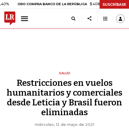
$ 408.498,97
+$ 8.753,81
+2,
ORO COMPRA BANCO DE LA REPÚBLICA
SUSCRÍBASE
SALUD
Restricciones en vuelos
humanitarios y comerciales
desde Leticia y Brasil fueron
eliminadas
miércoles, 12 de mayo de 2021