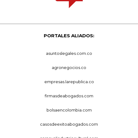
PORTALES ALIADOS:
asuntoslegales.com.co
agronegocios.co
empresas.larepublica.co
firmasdeabogados.com
bolsaencolombia.com
casosdeexitoabogados.com