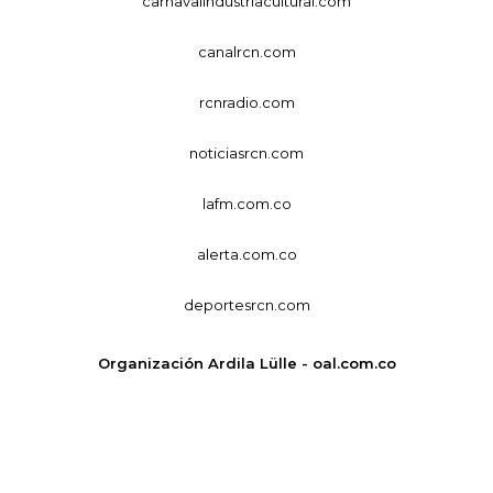
carnavalindustriacultural.com
canalrcn.com
rcnradio.com
noticiasrcn.com
lafm.com.co
alerta.com.co
deportesrcn.com
Organización Ardila Lülle - oal.com.co