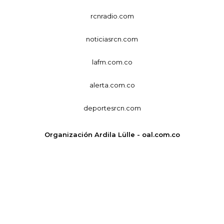
rcnradio.com
noticiasrcn.com
lafm.com.co
alerta.com.co
deportesrcn.com
Organización Ardila Lülle - oal.com.co