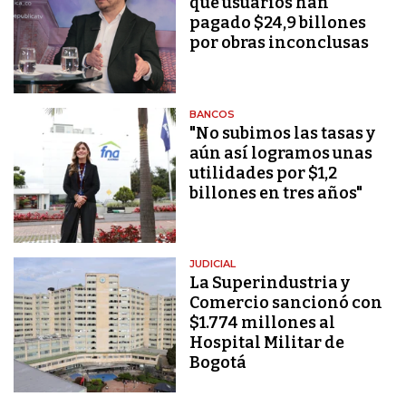
que usuarios han
pagado $24,9 billones
por obras inconclusas
BANCOS
"No subimos las tasas y
aún así logramos unas
utilidades por $1,2
billones en tres años"
JUDICIAL
La Superindustria y
Comercio sancionó con
$1.774 millones al
Hospital Militar de
Bogotá