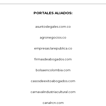
PORTALES ALIADOS:
asuntoslegales.com.co
agronegocios.co
empresas.larepublica.co
firmasdeabogados.com
bolsaencolombia.com
casosdeexitoabogados.com
carnavalindustriacultural.com
canalrcn.com