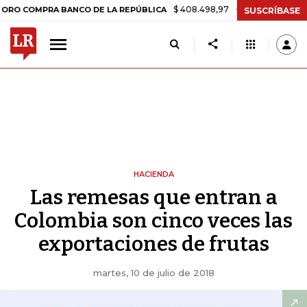
$ 408.498,97
+$ 8.753,81
+2,19%
PRA BANCO DE LA REPÚBLICA
TA
SUSCRÍBASE
HACIENDA
Las remesas que entran a
Colombia son cinco veces las
exportaciones de frutas
martes, 10 de julio de 2018