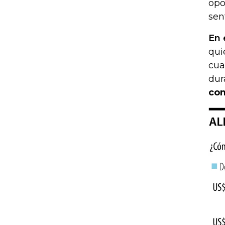
opo
sen
En 
qui
cua
dur
com