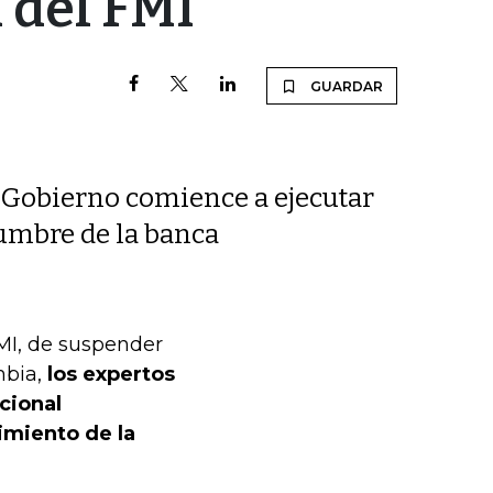
 del FMI
GUARDAR
l Gobierno comience a ejecutar
idumbre de la banca
FMI, de suspender
mbia,
los expertos
cional
imiento de la