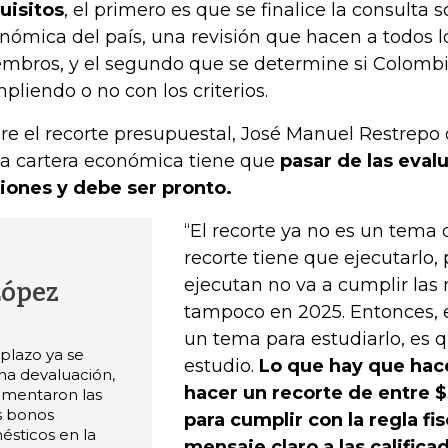
uisitos
, el primero es que se finalice la consulta 
nómica del país, una revisión que hacen a todos l
mbros, y el segundo que se determine si Colombi
pliendo o no con los criterios.
re el recorte presupuestal, José Manuel Restrepo di
la cartera económica tiene que
pasar de las eval
iones y debe ser pronto.
“El recorte ya no es un tema d
recorte tiene que ejecutarlo, 
ejecutan no va a cumplir las r
López
tampoco en 2025. Entonces, e
un tema para estudiarlo, es 
 plazo ya se
estudio.
Lo que hay que hace
una devaluación,
hacer un recorte de entre $
aumentaron las
os bonos
para cumplir con la regla fis
ésticos en la
mensaje claro a las califica