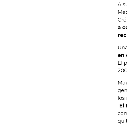
A s
Med
Cré
a c
rec
Una
en 
El 
200
Mau
gen
los
“
El
com
qui