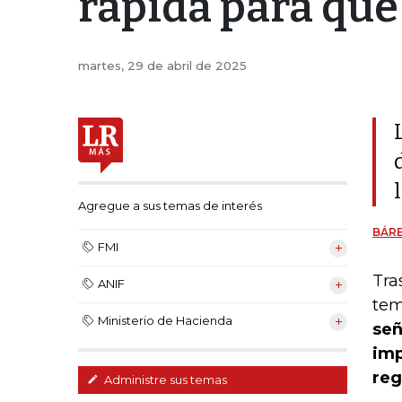
rápida para que 
martes, 29 de abril de 2025
Agregue a sus temas de interés
BÁR
FMI
Tra
ANIF
tem
Ministerio de Hacienda
señ
imp
reg
Administre sus temas