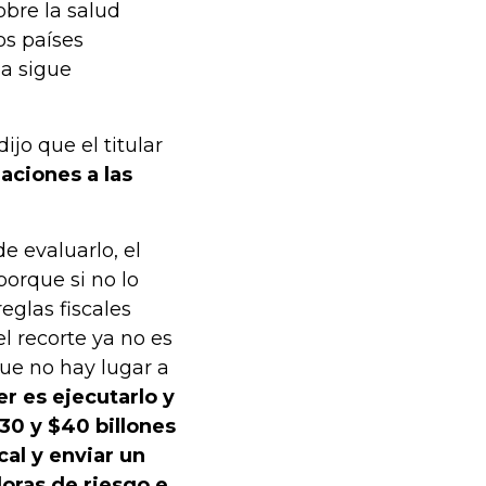
sobre la salud
os países
a sigue
jo que el titular
uaciones a las
e evaluarlo, el
porque si no lo
eglas fiscales
l recorte ya no es
que no hay lugar a
r es ejecutarlo y
30 y $40 billones
cal y enviar un
doras de riesgo e