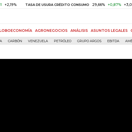
%
29,66%
+0,87%
+3,02%
TASA DE USURA CRÉDITO CONSUMO
LOBOECONOMÍA
AGRONEGOCIOS
ANÁLISIS
ASUNTOS LEGALES
ÍA
CARBÓN
VENEZUELA
PETRÓLEO
GRUPO ARGOS
EBITDA
AMÉ