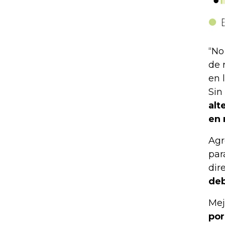
“No
de 
en 
Sin
alt
en 
Agr
par
dir
deb
Mej
por