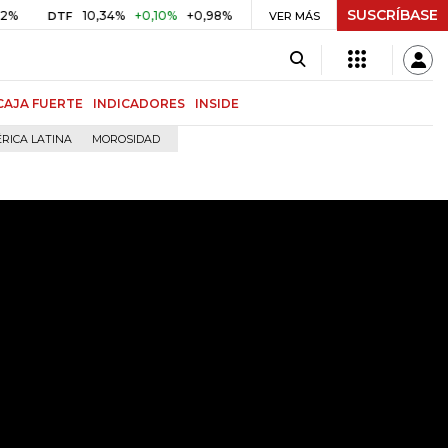
SUSCRÍBASE
10,34%
+0,10%
+0,98%
$ 416,86
+$ 0,05
+0,01%
DTF
UVR
VER MÁS
BIT
CAJA FUERTE
INDICADORES
INSIDE
RICA LATINA
MOROSIDAD