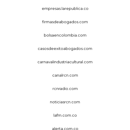
empresas.larepublica.co
firmasdeabogados.com
bolsaencolombia.com
casosdeexitoabogados.com
carnavalindustriacultural.com
canalrcn.com
rcnradio.com
noticiasrcn.com
lafm.com.co
alerta.com.co