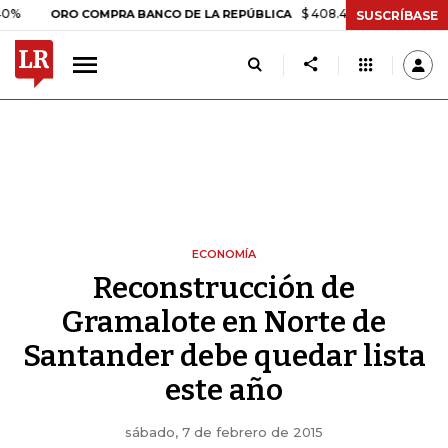
$ 408.498,97
+$ 8.753,81
+2,1
ORO COMPRA BANCO DE LA REPÚBLICA
SUSCRÍBASE
ECONOMÍA
Reconstrucción de
Gramalote en Norte de
Santander debe quedar lista
este año
sábado, 7 de febrero de 2015