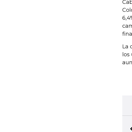
Cab
Col
6,4
cam
fin
La 
los
aum