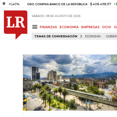
1,40%
$ 408.498,97
+$ 8.753,
ORO COMPRA BANCO DE LA REPÚBLICA
SÁBADO, 08 DE AGOSTO DE 2026
FINANZAS
ECONOMÍA
EMPRESAS
OCIO
G
TEMAS DE CONVERSACIÓN
ECONOMÍA
GOBIE