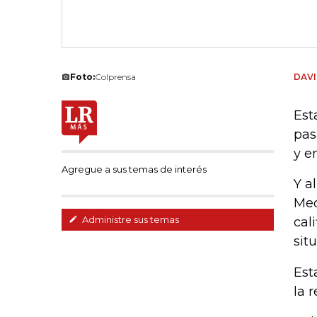
Foto:
Colprensa
DAVI
Est
pas
y e
Agregue a sus temas de interés
Y a
Med
Administre sus temas
cal
sit
Est
la 