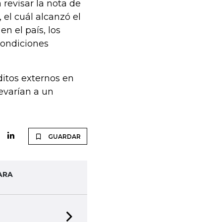
 revisar la nota de
 el cuál alcanzó el
n el país, los
 condiciones
ditos externos en
levarían a un
GUARDAR
ARA