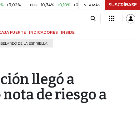
SUSCRÍBASE
,02%
10,34%
+0,10%
+0,98%
$ 416,96
+$ 0,05
+0,0
DTF
UVR
VER MÁS
CAJA FUERTE
INDICADORES
INSIDE
BELARDO DE LA ESPRIELLA
ción llegó a
 nota de riesgo a