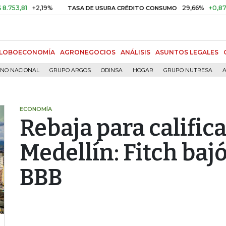
81
+2,19%
29,66%
+0,87%
+3
TASA DE USURA CRÉDITO CONSUMO
LOBOECONOMÍA
AGRONEGOCIOS
ANÁLISIS
ASUNTOS LEGALES
RNO NACIONAL
GRUPO ARGOS
ODINSA
HOGAR
GRUPO NUTRESA
A
ECONOMÍA
Rebaja para califica
Medellín: Fitch bajó
BBB