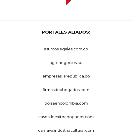
PORTALES ALIADOS:
asuntoslegales.com.co
agronegocios.co
empresas.larepublica.co
firmasdeabogados.com
bolsaencolombia.com
casosdeexitoabogados.com
carnavalindustriacultural.com