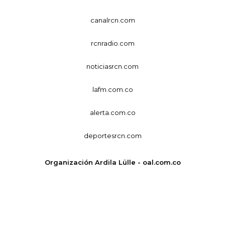
canalrcn.com
rcnradio.com
noticiasrcn.com
lafm.com.co
alerta.com.co
deportesrcn.com
Organización Ardila Lülle - oal.com.co