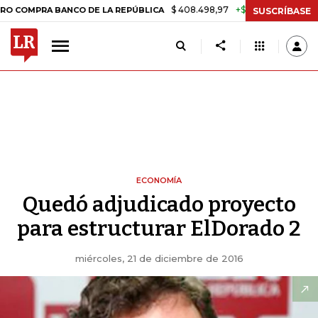
$ 408.498,97
+$ 8.753,81
+2,19%
RA BANCO DE LA REPÚBLICA
TA
SUSCRÍBASE
ECONOMÍA
Quedó adjudicado proyecto
para estructurar ElDorado 2
miércoles, 21 de diciembre de 2016