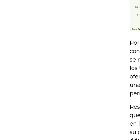
Por
con
se 
los
ofe
una
per
Res
que
en 
su 