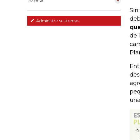
Andi
Sin
deb
Administre sus temas
que
de 
cam
Pla
Ent
des
agr
peq
una