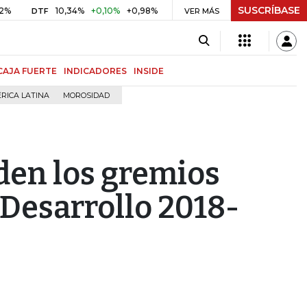
SUSCRÍBASE
10,34%
+0,10%
+0,98%
$ 416,86
+$ 0,05
+0,01%
TF
UVR
VER MÁS
BIT
CAJA FUERTE
INDICADORES
INSIDE
RICA LATINA
MOROSIDAD
den los gremios
 Desarrollo 2018-