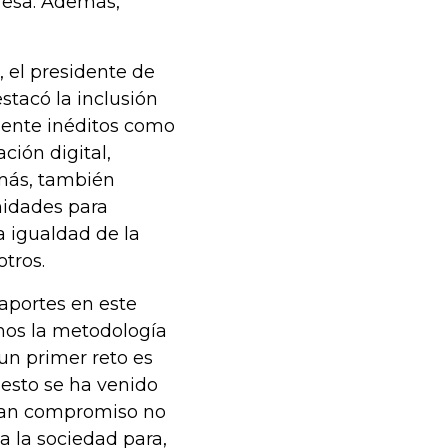
resa. Además,
, el presidente de
stacó la inclusión
mente inéditos como
ción digital,
emás, también
nidades para
a igualdad de la
otros.
aportes en este
mos la metodología
) un primer reto es
 esto se ha venido
ran compromiso no
a la sociedad para,