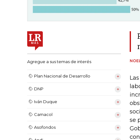
NOEL
Agregue a sus temas de interés
Plan Nacional de Desarrollo
Las
lab
DNP
inc
Iván Duque
obs
soc
Camacol
se 
Asofondos
Gob
con