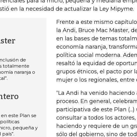
erenciales para la micro, pequeña y mediana emp
istió en la necesidad de actualizar la Ley Mipyme.
Frente a este mismo capítulo
la Andi, Bruce Mac Master, de
en las bases de temas total
ster
economía naranja, transforma
política social moderna. Ad
inclusión de
resaltó la equidad de oportu
s totalmente
grupos étnicos, el pacto por l
nomía naranja o
al”.
mujer o los regionales, entre 
“La Andi ha venido haciendo 
ntero
proceso. En general, celebra
participativa de este Plan (...
 en este Plan se
consultar a todos los actores,
políticas
haciendo y requiere de un g
 micro, pequeña y
país”.
sólo del gobierno, sino de tod