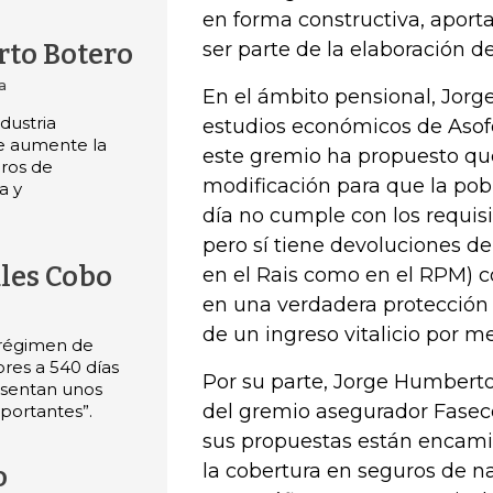
en forma constructiva, aportar
ser parte de la elaboración d
to Botero
a
En el ámbito pensional, Jorge
dustria
estudios económicos de Asof
e aumente la
este gremio ha propuesto qu
uros de
modificación para que la pob
a y
día no cumple con los requis
pero sí tiene devoluciones de
les Cobo
en el Rais como en el RPM) c
en una verdadera protección a
de un ingreso vitalicio por m
 régimen de
res a 540 días
Por su parte, Jorge Humberto
esentan unos
del gremio asegurador Faseco
mportantes”.
sus propuestas están encam
la cobertura en seguros de n
o