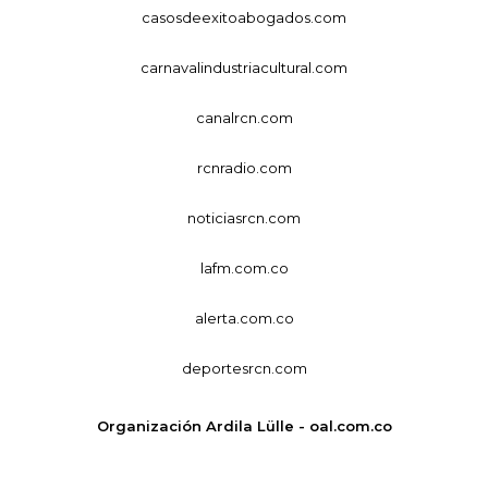
casosdeexitoabogados.com
carnavalindustriacultural.com
canalrcn.com
rcnradio.com
noticiasrcn.com
lafm.com.co
alerta.com.co
deportesrcn.com
Organización Ardila Lülle - oal.com.co