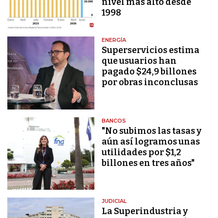
nivel más alto desde
1998
ENERGÍA
Superservicios estima
que usuarios han
pagado $24,9 billones
por obras inconclusas
BANCOS
"No subimos las tasas y
aún así logramos unas
utilidades por $1,2
billones en tres años"
JUDICIAL
La Superindustria y