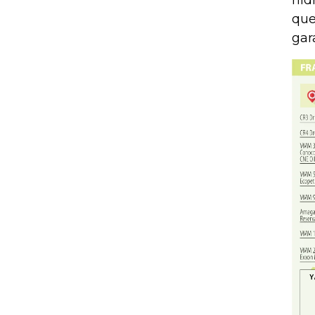
hid
que
gar