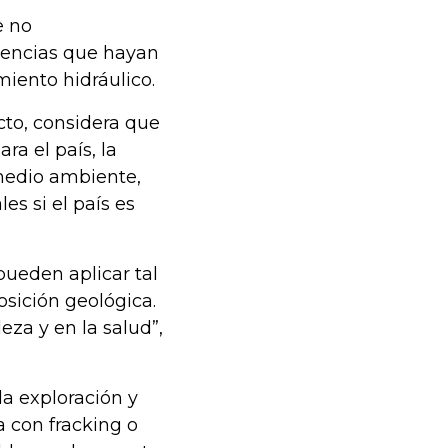
e no
icencias que hayan
miento hidráulico.
to, considera que
ra el país, la
 medio ambiente,
s si el país es
pueden aplicar tal
sición geológica.
eza y en la salud”,
 la exploración y
 con fracking o