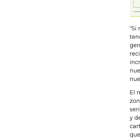
“Si
ten
gen
rec
inc
nue
nue
El 
zon
ser
y d
car
que