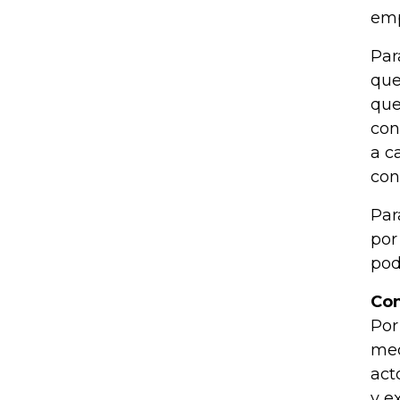
emp
Par
que
que
con
a c
con
Par
por
pod
Con
Por
med
act
y e