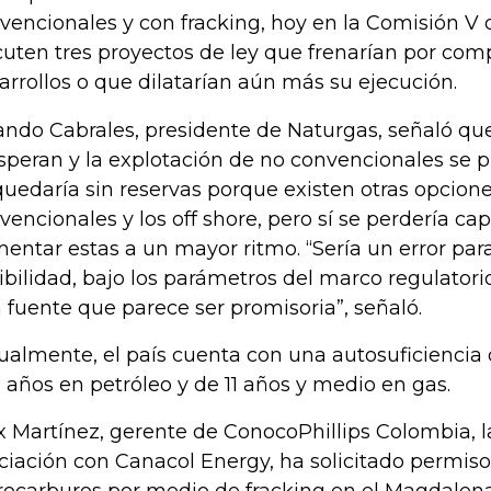
vencionales y con fracking, hoy en la Comisión V 
cuten tres proyectos de ley que frenarían por comp
arrollos o que dilatarían aún más su ejecución.
ando Cabrales, presidente de Naturgas, señaló que
speran y la explotación de no convencionales se pr
quedaría sin reservas porque existen otras opcion
vencionales y los off shore, pero sí se perdería ca
entar estas a un mayor ritmo. “Sería un error para
ibilidad, bajo los parámetros del marco regulatorio
 fuente que parece ser promisoria”, señaló.
ualmente, el país cuenta con una autosuficiencia
s años en petróleo y de 11 años y medio en gas.
x Martínez, gerente de ConocoPhillips Colombia, l
ciación con Canacol Energy, ha solicitado permiso