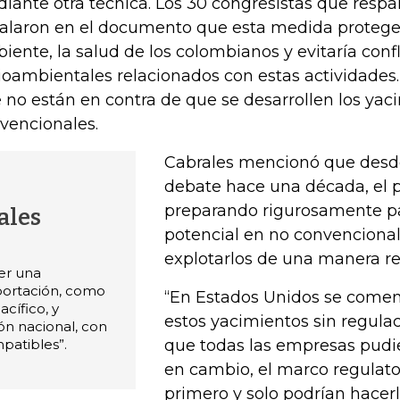
iante otra técnica. Los 30 congresistas que respa
alaron en el documento que esta medida protege
iente, la salud de los colombianos y evitaría confl
ioambientales relacionados con estas actividade
 no están en contra de que se desarrollen los yac
vencionales.
Cabrales mencionó que desde
debate hace una década, el p
preparando rigurosamente pa
ales
potencial en no convencionales
explotarlos de una manera r
ner una
portación, como
“En Estados Unidos se comen
acífico, y
estos yacimientos sin regulac
ón nacional, con
patibles”.
que todas las empresas pudie
en cambio, el marco regulator
primero y solo podrían hacer