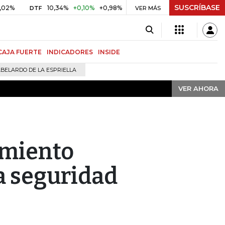
SUSCRÍBASE
VER AHORA
10,34%
+0,10%
+0,98%
$ 416,91
+$ 0,05
+0,01%
DTF
UVR
VER MÁS
CAJA FUERTE
INDICADORES
INSIDE
BELARDO DE LA ESPRIELLA
VER AHORA
amiento
a seguridad