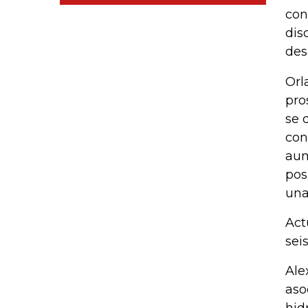
con
dis
des
Orl
pro
se 
con
aum
pos
una
Act
sei
Ale
aso