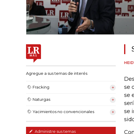
HEI
Agregue a sus temas de interés
Des
se 
Fracking
se 
Naturgas
ser
se 
Yacimientos no convencionales
sid
Com
Administre sus temas