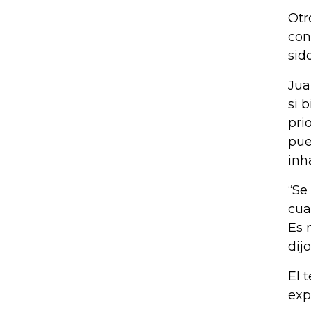
Otr
con
sid
Jua
si 
pri
pue
inh
“Se
cua
Es 
dijo
El 
exp