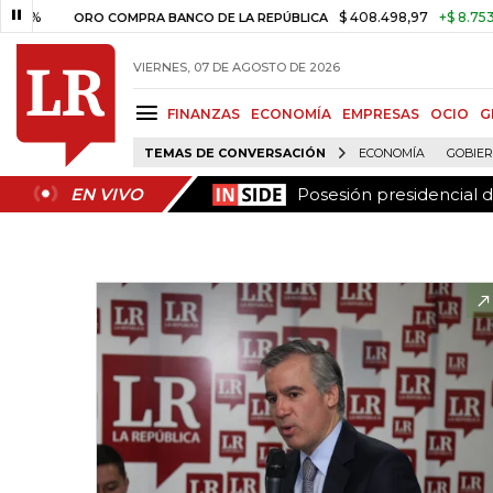
Posesión presidencial 
EN VIVO
$ 408.498,97
+$ 8.753,81
+2
ORO COMPRA BANCO DE LA REPÚBLICA
VIERNES, 07 DE AGOSTO DE 2026
FINANZAS
ECONOMÍA
EMPRESAS
OCIO
G
TEMAS DE CONVERSACIÓN
ECONOMÍA
GOBIE
Posesión presidencial 
EN VIVO