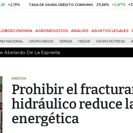
de Abelardo De La Espriella
,19%
29,66%
+0,87%
+3,02%
TASA DE USURA CRÉDITO CONSUMO
LOBOECONOMÍA
AGRONEGOCIOS
ANÁLISIS
ASUNTOS LEGALES
RNO NACIONAL
GRUPO ARGOS
ODINSA
HOGAR
GRUPO NUTRESA
A
de Abelardo De La Espriella
ENERGÍA
Prohibir el fractur
hidráulico reduce l
energética