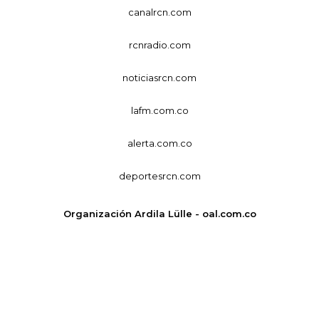
canalrcn.com
rcnradio.com
noticiasrcn.com
lafm.com.co
alerta.com.co
deportesrcn.com
Organización Ardila Lülle - oal.com.co