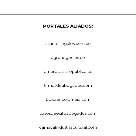
PORTALES ALIADOS:
asuntoslegales.com.co
agronegocios.co
empresas.larepublica.co
firmasdeabogados.com
bolsaencolombia.com
casosdeexitoabogados.com
carnavalindustriacultural.com