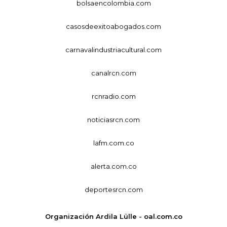
bolsaencolombia.com
casosdeexitoabogados.com
carnavalindustriacultural.com
canalrcn.com
rcnradio.com
noticiasrcn.com
lafm.com.co
alerta.com.co
deportesrcn.com
Organización Ardila Lülle - oal.com.co