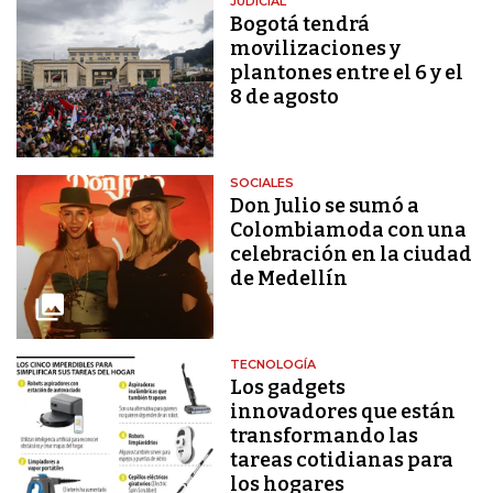
JUDICIAL
Bogotá tendrá
movilizaciones y
plantones entre el 6 y el
8 de agosto
SOCIALES
Don Julio se sumó a
Colombiamoda con una
celebración en la ciudad
de Medellín
TECNOLOGÍA
Los gadgets
innovadores que están
transformando las
tareas cotidianas para
los hogares