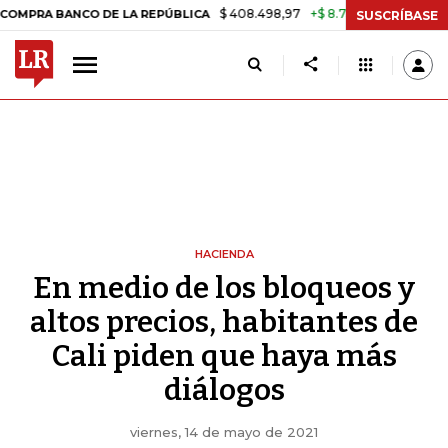
$ 408.498,97
+$ 8.753,81
+2,19%
ANCO DE LA REPÚBLICA
TASA DE
SUSCRÍBASE
HACIENDA
En medio de los bloqueos y
altos precios, habitantes de
Cali piden que haya más
diálogos
viernes, 14 de mayo de 2021