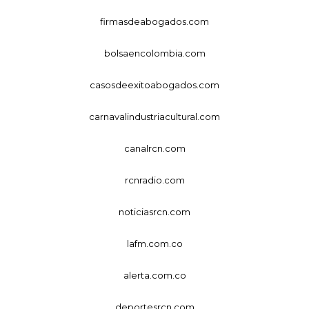
firmasdeabogados.com
bolsaencolombia.com
casosdeexitoabogados.com
carnavalindustriacultural.com
canalrcn.com
rcnradio.com
noticiasrcn.com
lafm.com.co
alerta.com.co
deportesrcn.com