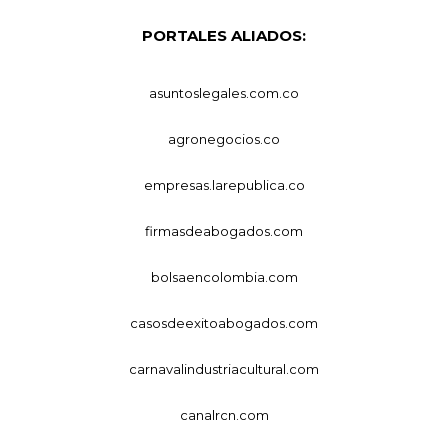
PORTALES ALIADOS:
asuntoslegales.com.co
agronegocios.co
empresas.larepublica.co
firmasdeabogados.com
bolsaencolombia.com
casosdeexitoabogados.com
carnavalindustriacultural.com
canalrcn.com