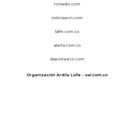
rcnradio.com
noticiasrcn.com
lafm.com.co
alerta.com.co
deportesrcn.com
Organización Ardila Lülle - oal.com.co