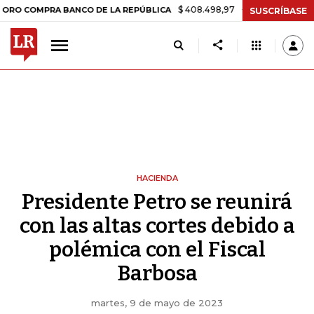
$ 408.498,97
+$ 8.753,81
+2,19%
MPRA BANCO DE LA REPÚBLICA
T
SUSCRÍBASE
HACIENDA
Presidente Petro se reunirá
con las altas cortes debido a
polémica con el Fiscal
Barbosa
martes, 9 de mayo de 2023