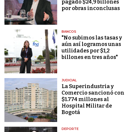
pagado $24,9 billones
por obras inconclusas
BANCOS
"No subimos las tasas y
aún así logramos unas
utilidades por $1,2
billones en tres años"
JUDICIAL
La Superindustria y
Comercio sancionó con
$1.774 millones al
Hospital Militar de
Bogotá
DEPORTE