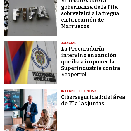
El debate sobre la
gobernanza de la Fifa
sobrevivirá a la tregua
en la reunión de
Marruecos
JUDICIAL
La Procuraduría
intervino en sanción
que iba a imponer la
Superindustria contra
Ecopetrol
INTERNET ECONOMY
Ciberseguridad: del área
de TI a las juntas