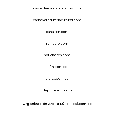
casosdeexitoabogados.com
carnavalindustriacultural.com
canalrcn.com
rcnradio.com
noticiasrcn.com
lafm.com.co
alerta.com.co
deportesrcn.com
Organización Ardila Lülle - oal.com.co