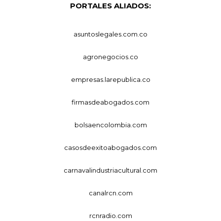
PORTALES ALIADOS:
asuntoslegales.com.co
agronegocios.co
empresas.larepublica.co
firmasdeabogados.com
bolsaencolombia.com
casosdeexitoabogados.com
carnavalindustriacultural.com
canalrcn.com
rcnradio.com