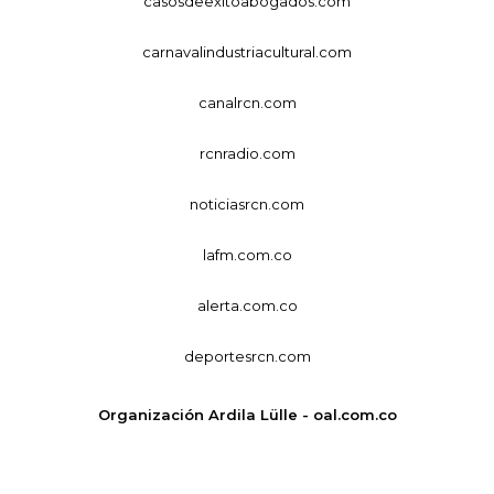
casosdeexitoabogados.com
carnavalindustriacultural.com
canalrcn.com
rcnradio.com
noticiasrcn.com
lafm.com.co
alerta.com.co
deportesrcn.com
Organización Ardila Lülle - oal.com.co