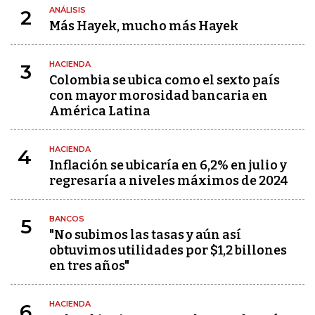
ANÁLISIS
2
Más Hayek, mucho más Hayek
HACIENDA
3
Colombia se ubica como el sexto país
con mayor morosidad bancaria en
América Latina
HACIENDA
4
Inflación se ubicaría en 6,2% en julio y
regresaría a niveles máximos de 2024
BANCOS
5
"No subimos las tasas y aún así
obtuvimos utilidades por $1,2 billones
en tres años"
HACIENDA
6