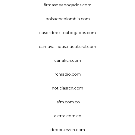
firmasdeabogados.com
bolsaencolombia.com
casosdeexitoabogados.com
carnavalindustriacultural.com
canalrcn.com
rcnradio.com
noticiasrcn.com
lafm.com.co
alerta.com.co
deportesrcn.com