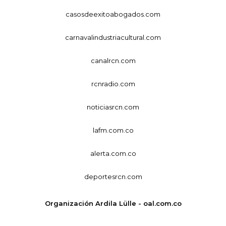
casosdeexitoabogados.com
carnavalindustriacultural.com
canalrcn.com
rcnradio.com
noticiasrcn.com
lafm.com.co
alerta.com.co
deportesrcn.com
Organización Ardila Lülle - oal.com.co