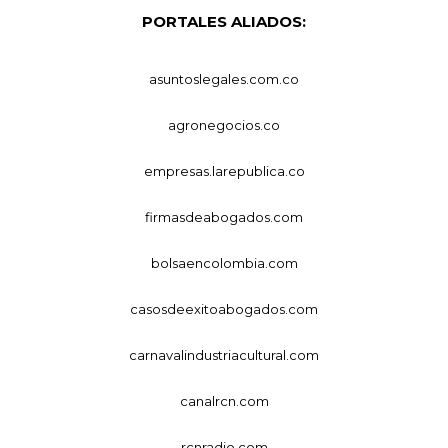
PORTALES ALIADOS:
asuntoslegales.com.co
agronegocios.co
empresas.larepublica.co
firmasdeabogados.com
bolsaencolombia.com
casosdeexitoabogados.com
carnavalindustriacultural.com
canalrcn.com
rcnradio.com