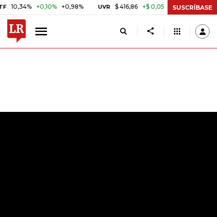
,34%
+0,10%
+0,98%
$ 416,86
+$ 0,05
+0,01%
U
UVR
BITCOIN
SUSCRÍBASE