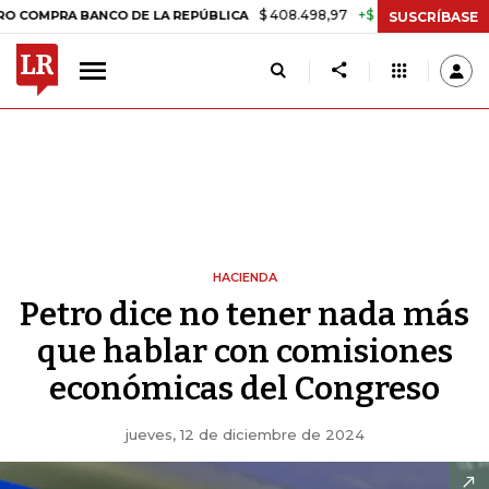
$ 408.498,97
+$ 8.753,81
+2,19%
RA BANCO DE LA REPÚBLICA
TAS
SUSCRÍBASE
HACIENDA
Petro dice no tener nada más
que hablar con comisiones
económicas del Congreso
jueves, 12 de diciembre de 2024