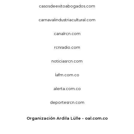
casosdeexitoabogados.com
carnavalindustriacultural.com
canalrcn.com
rcnradio.com
noticiasrcn.com
lafm.com.co
alerta.com.co
deportesrcn.com
Organización Ardila Lülle - oal.com.co