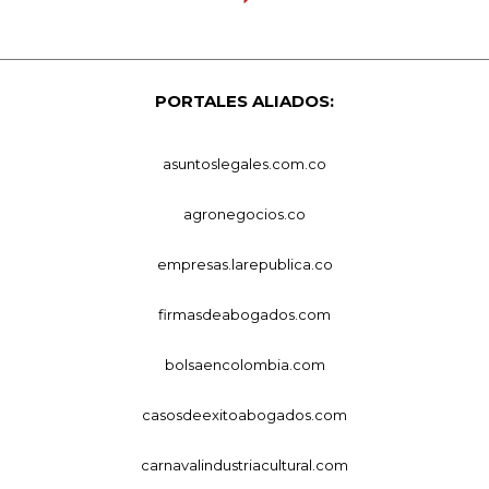
PORTALES ALIADOS:
asuntoslegales.com.co
agronegocios.co
empresas.larepublica.co
firmasdeabogados.com
bolsaencolombia.com
casosdeexitoabogados.com
carnavalindustriacultural.com