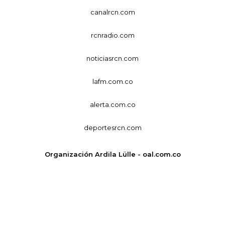
canalrcn.com
rcnradio.com
noticiasrcn.com
lafm.com.co
alerta.com.co
deportesrcn.com
Organización Ardila Lülle - oal.com.co