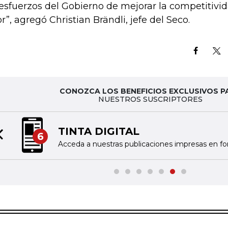
 esfuerzos del Gobierno de mejorar la competitiv
or”, agregó Christian Brändli, jefe del Seco.
CONOZCA LOS BENEFICIOS EXCLUSIVOS P
NUESTROS SUSCRIPTORES
NOTIFICACION
7
Previous slide
gital
Reciba las noticias sele