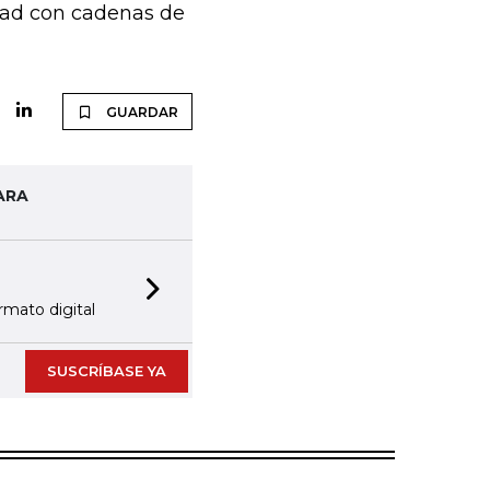
idad con cadenas de
GUARDAR
ARA
ES Y ALERTAS
Next slide
ccionadas por nuestro equipo editorial
SUSCRÍBASE YA