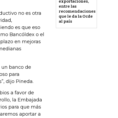
exportaciones,
entre las
recomendaciones
ductivo no es otra
que le da la Ocde
vidad,
al país
iendo es que eso
omo Bancóldex o el
 plazo en mejoras
 medianas
r un banco de
oso para
, dijo Pineda.
ios a favor de
ollo, la Embajada
rios para que más
caremos aportar a