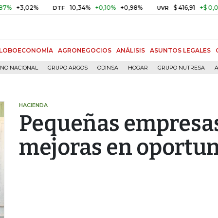
3,02%
10,34%
+0,10%
+0,98%
$ 416,91
+$ 0,05
+0,0
DTF
UVR
LOBOECONOMÍA
AGRONEGOCIOS
ANÁLISIS
ASUNTOS LEGALES
RNO NACIONAL
GRUPO ARGOS
ODINSA
HOGAR
GRUPO NUTRESA
A
HACIENDA
Pequeñas empresas
mejoras en oportun