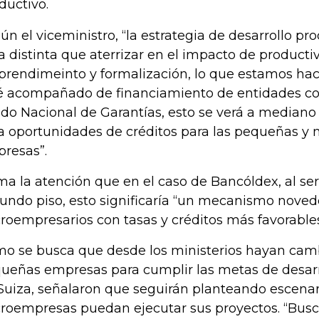
ductivo.
ún el viceministro, “la estrategia de desarrollo pro
a distinta que aterrizar en el impacto de producti
rendimeinto y formalización, lo que estamos hac
é acompañado de financiamiento de entidades c
do Nacional de Garantías, esto se verá a mediano
a oportunidades de créditos para las pequeñas y
resas”.
ma la atención que en el caso de Bancóldex, al se
undo piso, esto significaría “un mecanismo noved
roempresarios con tasas y créditos más favorables”
o se busca que desde los ministerios hayan camb
ueñas empresas para cumplir las metas de desarr
Suiza, señalaron que seguirán planteando escena
roempresas puedan ejecutar sus proyectos. “Bus