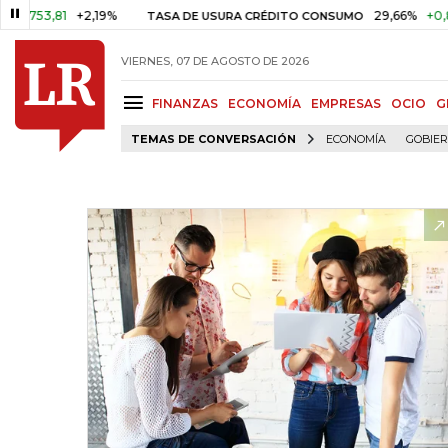
3,81
+2,19%
29,66%
+0,87%
+
TASA DE USURA CRÉDITO CONSUMO
VIERNES, 07 DE AGOSTO DE 2026
FINANZAS
ECONOMÍA
EMPRESAS
OCIO
G
TEMAS DE CONVERSACIÓN
ECONOMÍA
GOBIE