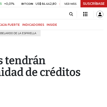
SUSCRÍBASE
1%
US$ 64.442,80
-US$ 525,60
-0,81%
$ 3.157,43
BITCOIN
VER MÁS
TRM
CAJA FUERTE
INDICADORES
INSIDE
BELARDO DE LA ESPRIELLA
 tendrán
idad de créditos