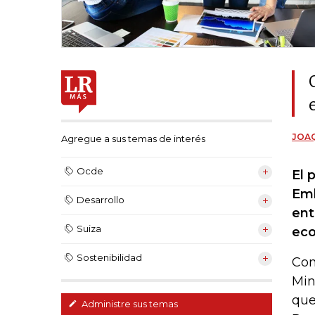
JOAQ
Agregue a sus temas de interés
Ocde
El 
Emb
Desarrollo
ent
Suiza
eco
Sostenibilidad
Com
Min
que
Administre sus temas