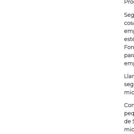
Pro
Seg
cos
emp
est
Fon
par
emp
Lla
seg
mic
Com
peq
de 
mic