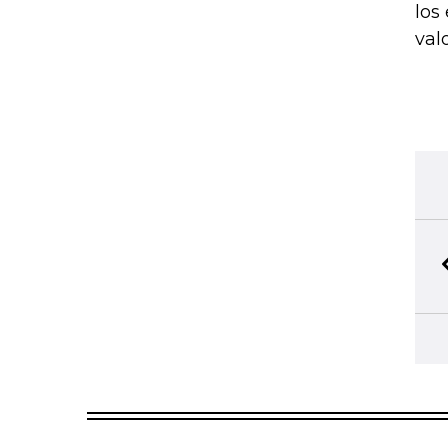
los
val
TINTA DIGITAL
6
Acceda a nuestras publicaciones impresas en formato di