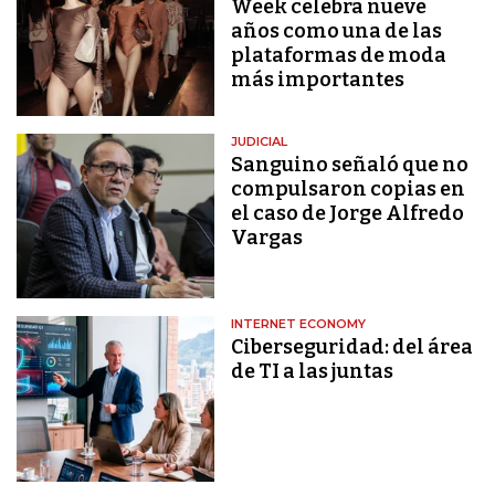
Week celebra nueve
años como una de las
plataformas de moda
más importantes
JUDICIAL
Sanguino señaló que no
compulsaron copias en
el caso de Jorge Alfredo
Vargas
INTERNET ECONOMY
Ciberseguridad: del área
de TI a las juntas