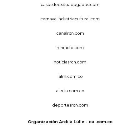
casosdeexitoabogados.com
carnavalindustriacultural.com
canalrcn.com
rcnradio.com
noticiasrcn.com
lafm.com.co
alerta.com.co
deportesrcn.com
Organización Ardila Lülle - oal.com.co