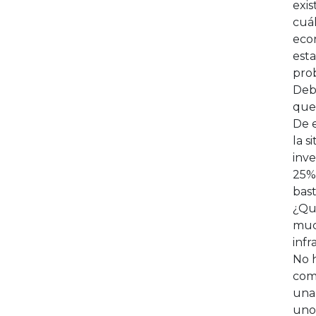
exis
cuál
eco
esta
pro
Debe
que
De e
la s
inve
25%
bast
¿Qué
much
infr
No h
como
una
uno 