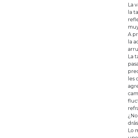
La v
la t
refl
muy
A pr
la a
arru
La t
pasa
prec
les 
agre
cam
fluc
ref
¿No 
drá
Lo m
uno 