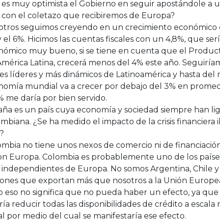
es muy optimista el Gobierno en seguir apostándole a u
 con el coletazo que recibiremos de Europa?
otros seguimos creyendo en un crecimiento económico q
 el 6%. Hicimos las cuentas fiscales con un 4,8%, que se
nómico muy bueno, si se tiene en cuenta que el Product
mérica Latina, crecerá menos del 4% este año. Seguiría
es líderes y más dinámicos de Latinoamérica y hasta de
nomía mundial va a crecer por debajo del 3% en promedi
% me daría por bien servido.
ña es un país cuya economía y sociedad siempre han liga
mbiana. ¿Se ha medido el impacto de la crisis financiera 
?
mbia no tiene unos nexos de comercio ni de financiació
con Europa. Colombia es probablemente uno de los paíse
independientes de Europa. No somos Argentina, Chile y 
iones que exportan más que nosotros a la Unión Europe
 eso no significa que no pueda haber un efecto, ya que 
ía reducir todas las disponibilidades de crédito a escala 
l por medio del cual se manifestaría ese efecto.