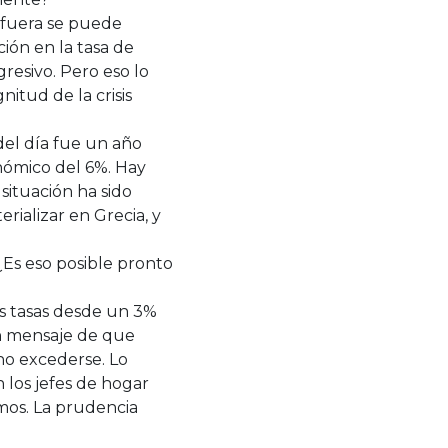
 afuera se puede
ión en la tasa de
resivo. Pero eso lo
itud de la crisis
 del día fue un año
ómico del 6%. Hay
situación ha sido
erializar en Grecia, y
 ¿Es eso posible pronto
s tasas desde un 3%
un mensaje de que
no excederse. Lo
los jefes de hogar
mos. La prudencia