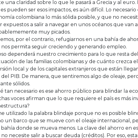
te una claridad sobre lo que le pasará a Grecia y al euro
es pueden ser esos impactos, es aún difícil. Lo necesario
nomía colombiana lo más sólida posible, y que no neces
r expuestos a salir a navegar en unos océanos que van a
bablememente muy picados.
mos, por el contrario, refugiarnos en una bahía de ahor
 nos permita seguir creciendo y generando empleo.
so dependerá nuestro crecimiento para lo que resta del 
ituación de las familias colombianas y de cuánto crezca e
rsión local y de los capitales extranjeros que están lleg
 del PIB. De manera, que sentiremos algo de oleaje, pe
ante sólidos.
 tan necesario es ese ahorro público para blindar la e
as voces afirman que lo que requiere el país es más inv
aestructura?
e utilizado la palabra blindaje porque no es posible blin
 un barco que se mueve con el oleaje internacional, pero
 bahía donde se mueva menos. La clave del ahorro en 
no necesite salir a buscar deuda (créditos). Por eso, es