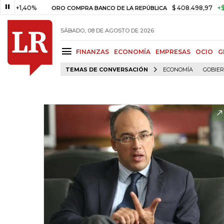
,40%
$ 408.498,97
+$ 8.753,8
ORO COMPRA BANCO DE LA REPÚBLICA
SÁBADO, 08 DE AGOSTO DE 2026
FINANZAS
ECONOMÍA
EMPRESAS
OCIO
G
TEMAS DE CONVERSACIÓN
ECONOMÍA
GOBIE