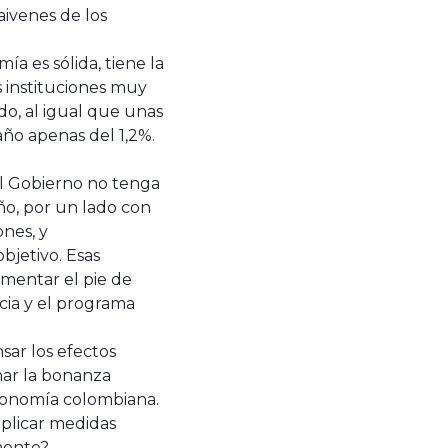
aivenes de los
a es sólida, tiene la
s instituciones muy
do, al igual que unas
 año apenas del 1,2%.
el Gobierno no tenga
ño, por un lado con
ones, y
bjetivo. Esas
aumentar el pie de
cia y el programa
sar los efectos
har la bonanza
economía colombiana.
aplicar medidas
mente?