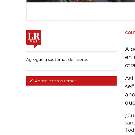
COL
A p
en 
Agregue a sus temas de interés
otr
Así
Administre sus temas
señ
aho
que
¿Cuá
tant
Tod