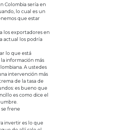
 en Colombia sería en
uando, lo cual es un
Tenemos que estar
ra los exportadores en
 actual los podría
ar lo que está
 la información más
olombiana. A ustedes
 una intervención más
xtrema de la tasa de
mundos: es bueno que
ncillo es como dice el
alumbre.
 se frene
 invertir es lo que
ue de allí sale el