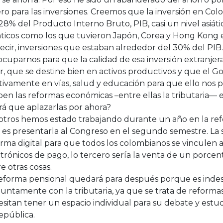
ro para las inversiones. Creemos que la inversión en Col
28% del Producto Interno Bruto, PIB, casi un nivel asiátic
nticos como los que tuvieron Japón, Corea y Hong Kon
ecir, inversiones que estaban alrededor del 30% del PIB.
cuparnos para que la calidad de esa inversión extranjera
r, que se destine bien en activos productivos y que el Go
tivamente en vías, salud y educación para que ello nos 
en las reformas económicas –entre ellas la tributaria— 
rá que aplazarlas por ahora?
tros hemos estado trabajando durante un año en la refo
a es presentarla al Congreso en el segundo semestre. La
rma digital para que todos los colombianos se vinculen a
trónicos de pago, lo tercero sería la venta de un porcen
e otras cosas.
reforma pensional quedará para después porque es inde
untamente con la tributaria, ya que se trata de reform
sitan tener un espacio individual para su debate y estu
epública.