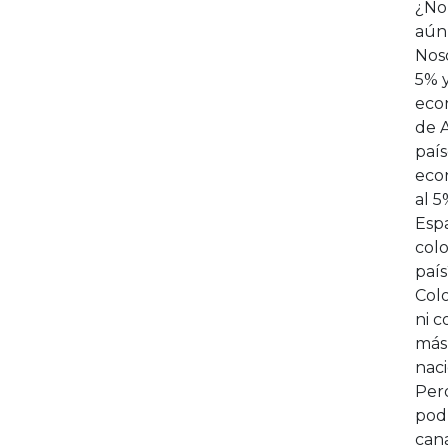
¿No 
aún
Nos
5% y
eco
de A
país
eco
al 5
Espa
colo
país
Colo
ni 
más 
nac
Pero
podr
cana