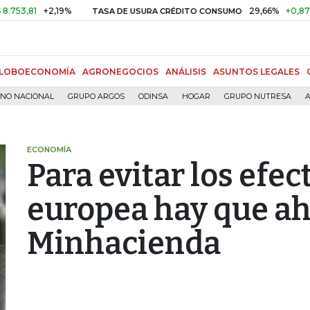
1
+2,19%
29,66%
+0,87%
+3,0
TASA DE USURA CRÉDITO CONSUMO
LOBOECONOMÍA
AGRONEGOCIOS
ANÁLISIS
ASUNTOS LEGALES
RNO NACIONAL
GRUPO ARGOS
ODINSA
HOGAR
GRUPO NUTRESA
A
ECONOMÍA
Para evitar los efect
europea hay que ah
Minhacienda