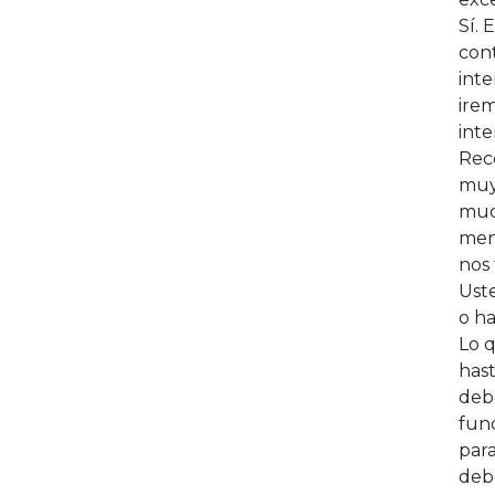
Sí. 
con
inte
irem
inte
Reco
muy
much
meno
nos 
Uste
o h
Lo 
hast
debe
fun
par
deb