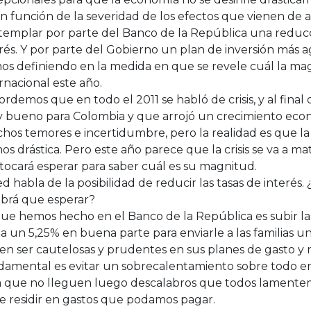
En función de la severidad de los efectos que vienen de
templar por parte del Banco de la República una reducc
rés. Y por parte del Gobierno un plan de inversión más ag
os definiendo en la medida en que se revele cuál la magn
rnacional este año.
rdemos que en todo el 2011 se habló de crisis, y al final
 bueno para Colombia y que arrojó un crecimiento econ
os temores e incertidumbre, pero la realidad es que la 
s drástica. Pero este año parece que la crisis se va a mat
tocará esperar para saber cuál es su magnitud.
d habla de la posibilidad de reducir las tasas de interés.
abrá que esperar?
que hemos hecho en el Banco de la República es subir la
a un 5,25% en buena parte para enviarle a las familias 
n ser cautelosas y prudentes en sus planes de gasto y 
damental es evitar un sobrecalentamiento sobre todo en 
a que no lleguen luego descalabros que todos lamente
e residir en gastos que podamos pagar.