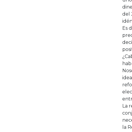
dine
del 
idé
Es d
preo
deci
posi
¿Cab
hab
Noso
ide
refo
elec
entr
La 
conj
nece
la R