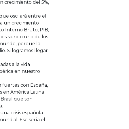
n crecimiento del 5%,
ue oscilará entre el
ría un crecimiento
o Interno Bruto, PIB,
mos siendo uno de los
l mundo, porque la
o. Si logramos llegar
das a la vida
ibérica en nuestro
n fuertes con España,
s en América Latina
Brasil que son
a.
una crisis española
mundial. Ese sería el