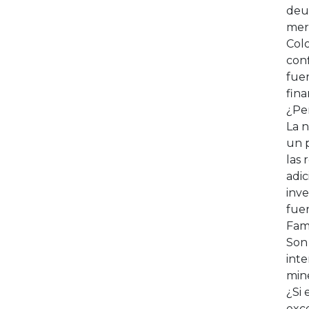
deud
merc
Colo
conf
fuer
fina
¿Per
La n
un p
las 
adic
inve
fuer
Fami
Son 
inte
min
¿Si 
exc