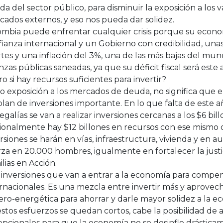
a del sector público, para disminuir la exposición a los v
ados externos, y eso nos pueda dar solidez.
mbia puede enfrentar cualquier crisis porque su economí
ianza internacional y un Gobierno con credibilidad, una
tes y una inflación del 3%, una de las más bajas del mun
nzas públicas saneadas, ya que su déficit fiscal será este
o si hay recursos suficientes para invertir?
o exposición a los mercados de deuda, no significa que 
lan de inversiones importante. En lo que falta de este a
regalías se van a realizar inversiones cercanas a los $6 bill
ionalmente hay $12 billones en recursos con ese mismo o
rsiones se harán en vías, infraestructura, vivienda y en 
za en 20.000 hombres, igualmente en fortalecer la justi
lias en Acción.
inversiones que van a entrar a la economía para compen
rnacionales. Es una mezcla entre invertir más y aprovec
ero-energética para ahorrar y darle mayor solidez a la 
estos esfuerzos se quedan cortos, cabe la posibilidad de 
epcionales para que la economía no se desinfle drástica