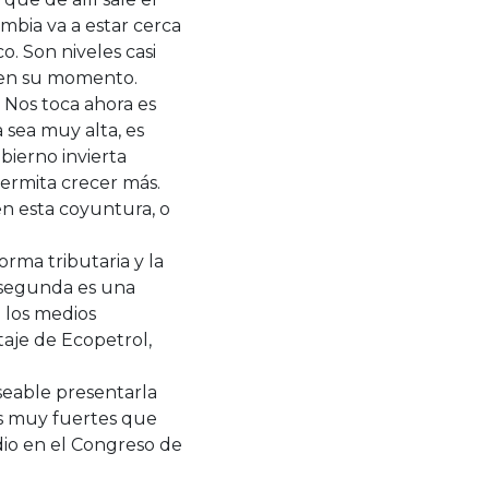
ombia va a estar cerca
o. Son niveles casi
g en su momento.
 Nos toca ahora es
 sea muy alta, es
bierno invierta
permita crecer más.
en esta coyuntura, o
rma tributaria y la
 segunda es una
 los medios
taje de Ecopetrol,
seable presentarla
as muy fuertes que
dio en el Congreso de