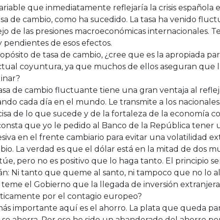
ariable que inmediatamente reflejaría la crisis española
asa de cambio, como ha sucedido. La tasa ha venido fluct
ejo de las presiones macroeconómicas internacionales. 
 pendientes de esos efectos.
opósito de tasa de cambio, ¿cree que es la apropiada pa
ctual coyuntura, ya que muchos de ellos aseguran que la
inar?
asa de cambio fluctuante tiene una gran ventaja al reflej
ndo cada día en el mundo. Le transmite a los nacionales
isa de lo que sucede y de la fortaleza de la economía c
consta que yo le pedido al Banco de la República tener
siva en el frente cambiario para evitar una volatilidad e
bio. La verdad es que el dólar está en la mitad de dos 
túe, pero no es positivo que lo haga tanto. El principio se
rán: Ni tanto que queme al santo, ni tampoco que no lo 
teme el Gobierno que la llegada de inversión extranjera
sticamente por el contagio europeo?
ás importante aquí es el ahorro. La plata que queda para
se ahorra. Por eso he sido un abanderado del ahorro porq