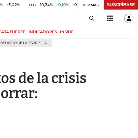
SUSCRÍBASE
2%
10,34%
+0,10%
+0,98%
$ 416,96
+$ 0,05
+0,01%
DTF
UVR
VER MÁS
CAJA FUERTE
INDICADORES
INSIDE
BELARDO DE LA ESPRIELLA
os de la crisis
orrar: