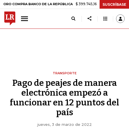
$ 399.745,16
+$ 2.295,71
+0,58%
MPRA BANCO DE LA REPÚBLICA
T
SUSCRÍBASE
TRANSPORTE
Pago de peajes de manera
electrónica empezó a
funcionar en 12 puntos del
país
jueves, 3 de marzo de 2022