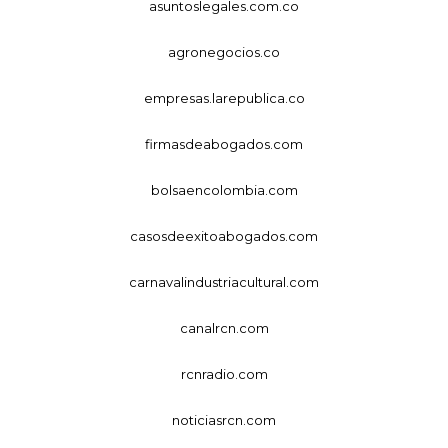
asuntoslegales.com.co
agronegocios.co
empresas.larepublica.co
firmasdeabogados.com
bolsaencolombia.com
casosdeexitoabogados.com
carnavalindustriacultural.com
canalrcn.com
rcnradio.com
noticiasrcn.com