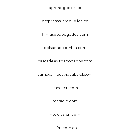
agronegocios.co
empresas.larepublica.co
firmasdeabogados.com
bolsaencolombia.com
casosdeexitoabogados.com
carnavalindustriacultural.com
canalrcn.com
rcnradio.com
noticiasrcn.com
lafm.com.co