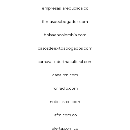
empresas.larepublica.co
firmasdeabogados.com
bolsaencolombia.com
casosdeexitoabogados.com
carnavalindustriacultural.com
canalrcn.com
rcnradio.com
noticiasrcn.com
lafm.com.co
alerta.com.co