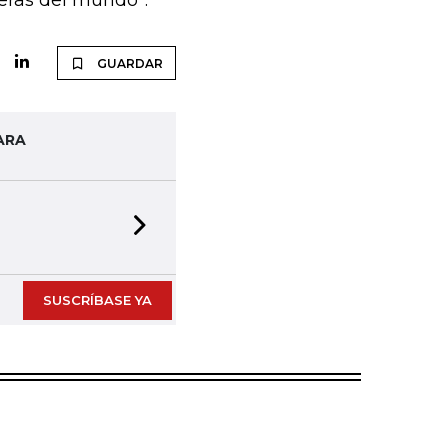
eras del mundo”.
GUARDAR
ARA
Next slide
SUSCRÍBASE YA