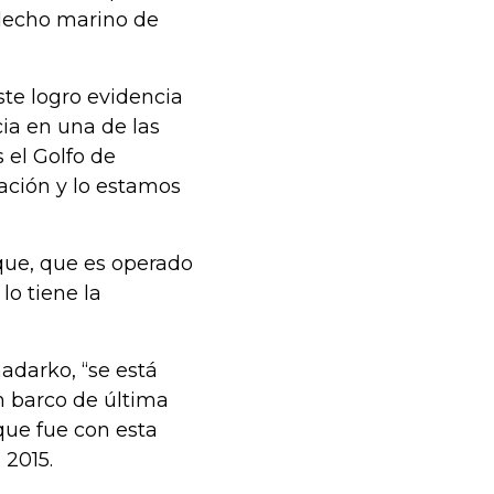
 lecho marino de
ste logro evidencia
ia en una de las
 el Golfo de
ación y lo estamos
que, que es operado
lo tiene la
adarko, “se está
n barco de última
 que fue con esta
 2015.