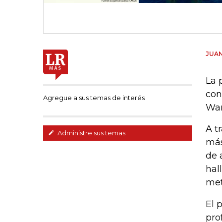
JUAN
La 
con
Agregue a sus temas de interés
War
A t
Administre sus temas
más
de 
hal
met
El 
pro