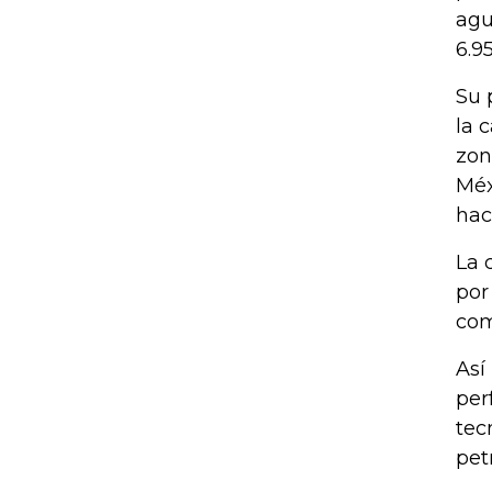
agu
6.9
Su 
la 
zon
Méx
hac
La 
por
com
Así
per
tec
pet