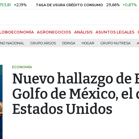
2,19%
29,66%
+0,87%
+3,02%
TASA DE USURA CRÉDITO CONSUMO
LOBOECONOMÍA
AGRONEGOCIOS
ANÁLISIS
ASUNTOS LEGALES
RNO NACIONAL
GRUPO ARGOS
ODINSA
HOGAR
GRUPO NUTRESA
A
ECONOMÍA
Nuevo hallazgo de 
Golfo de México, el
Estados Unidos