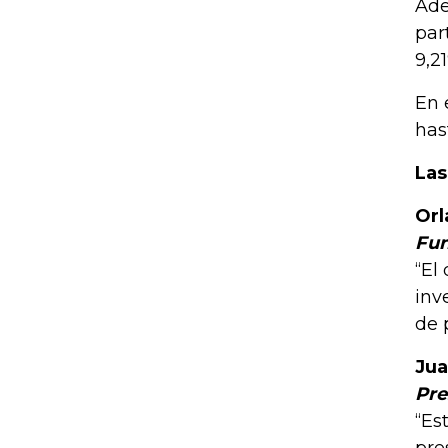
Ade
par
9,2
En 
hast
Las
Orl
Fun
“El
inv
de 
Jua
Pre
“Es