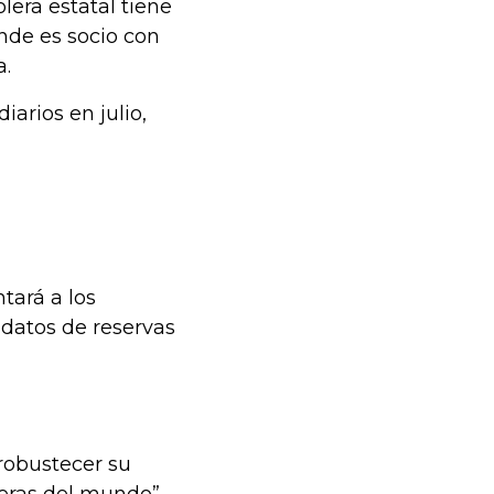
lera estatal tiene
nde es socio con
a.
iarios en julio,
tará a los
 datos de reservas
 robustecer su