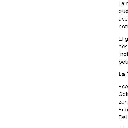
La 
que
acc
not
El 
des
ind
pet
La 
Eco
Gol
zon
Eco
Dal