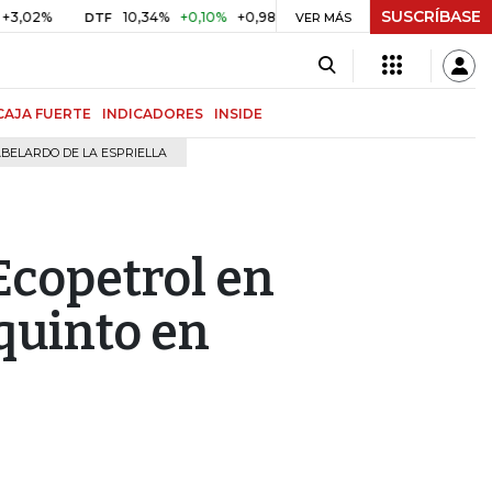
SUSCRÍBASE
10,34%
+0,10%
+0,98%
$ 416,96
+$ 0,05
+0,01%
DTF
UVR
VER MÁS
CAJA FUERTE
INDICADORES
INSIDE
BELARDO DE LA ESPRIELLA
Ecopetrol en
 quinto en