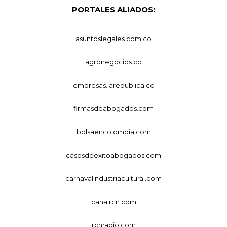
PORTALES ALIADOS:
asuntoslegales.com.co
agronegocios.co
empresas.larepublica.co
firmasdeabogados.com
bolsaencolombia.com
casosdeexitoabogados.com
carnavalindustriacultural.com
canalrcn.com
rcnradio.com