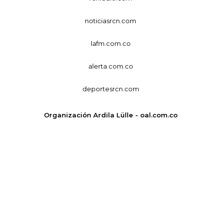
noticiasrcn.com
lafm.com.co
alerta.com.co
deportesrcn.com
Organización Ardila Lülle - oal.com.co