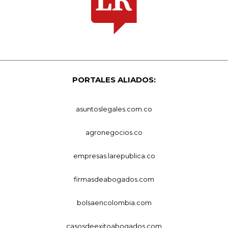
PORTALES ALIADOS:
asuntoslegales.com.co
agronegocios.co
empresas.larepublica.co
firmasdeabogados.com
bolsaencolombia.com
casosdeexitoabogados.com