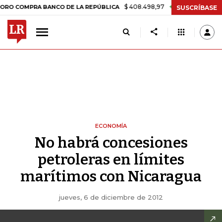
$ 408.498,97
+$ 8.753,81
+2,19%
MPRA BANCO DE LA REPÚBLICA
SUSCRÍBASE
ECONOMÍA
No habrá concesiones
petroleras en límites
marítimos con Nicaragua
jueves, 6 de diciembre de 2012