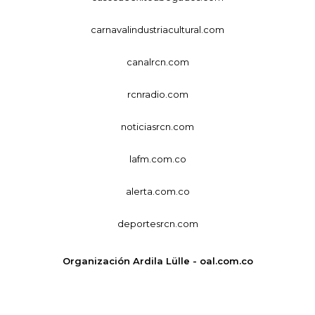
carnavalindustriacultural.com
canalrcn.com
rcnradio.com
noticiasrcn.com
lafm.com.co
alerta.com.co
deportesrcn.com
Organización Ardila Lülle - oal.com.co